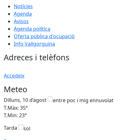
Notícies
Agenda
Avisos
Agenda política
Oferta pública d'ocupació
Info Vallgorguina
Adreces i telèfons
Accedeix
Meteo
Dilluns, 10 d’agost
D
T.Màx: 35°
T
T.Min: 23°
T
Tarda
T