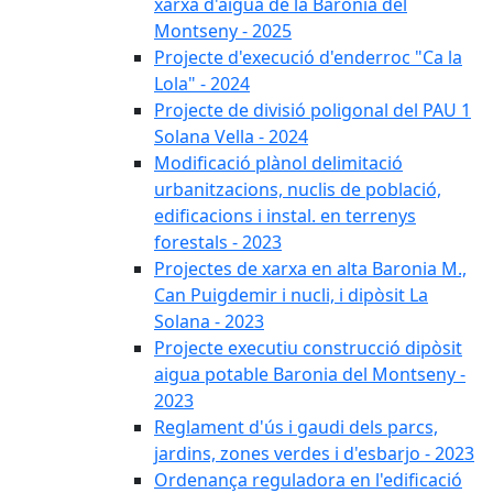
xarxa d'aigua de la Baronia del
Montseny - 2025
Projecte d'execució d'enderroc "Ca la
Lola" - 2024
Projecte de divisió poligonal del PAU 1
Solana Vella - 2024
Modificació plànol delimitació
urbanitzacions, nuclis de població,
edificacions i instal. en terrenys
forestals - 2023
Projectes de xarxa en alta Baronia M.,
Can Puigdemir i nucli, i dipòsit La
Solana - 2023
Projecte executiu construcció dipòsit
aigua potable Baronia del Montseny -
2023
Reglament d'ús i gaudi dels parcs,
jardins, zones verdes i d'esbarjo - 2023
Ordenança reguladora en l'edificació