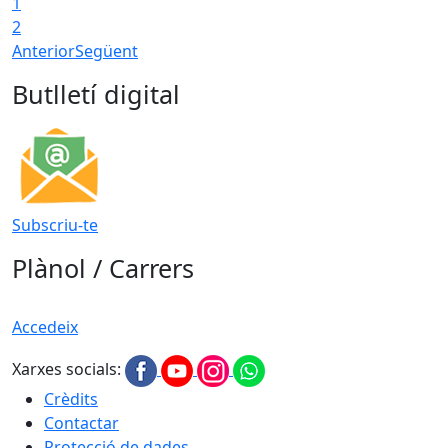
1
2
Anterior
Següent
Butlletí digital
Subscriu-te
Plànol / Carrers
Accedeix
Xarxes socials:
Crèdits
Contactar
Protecció de dades