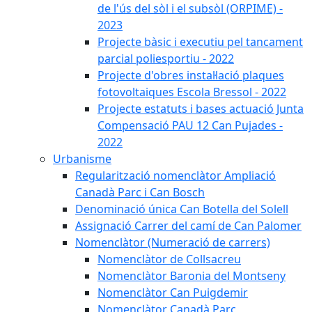
de l'ús del sòl i el subsòl (ORPIME) -
2023
Projecte bàsic i executiu pel tancament
parcial poliesportiu - 2022
Projecte d'obres instal·lació plaques
fotovoltaiques Escola Bressol - 2022
Projecte estatuts i bases actuació Junta
Compensació PAU 12 Can Pujades -
2022
Urbanisme
Regularització nomenclàtor Ampliació
Canadà Parc i Can Bosch
Denominació única Can Botella del Solell
Assignació Carrer del camí de Can Palomer
Nomenclàtor (Numeració de carrers)
Nomenclàtor de Collsacreu
Nomenclàtor Baronia del Montseny
Nomenclàtor Can Puigdemir
Nomenclàtor Canadà Parc