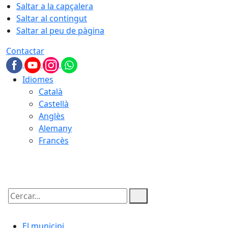
Saltar a la capçalera
Saltar al contingut
Saltar al peu de pàgina
Contactar
Idiomes
Català
Castellà
Anglès
Alemany
Francès
10.08.2026 | 07:50
Cercar:
El municipi