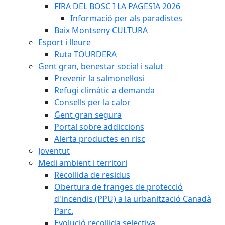
FIRA DEL BOSC I LA PAGESIA 2026
Informació per als paradistes
Baix Montseny CULTURA
Esport i lleure
Ruta TOURDERA
Gent gran, benestar social i salut
Prevenir la salmonel·losi
Refugi climàtic a demanda
Consells per la calor
Gent gran segura
Portal sobre addiccions
Alerta productes en risc
Joventut
Medi ambient i territori
Recollida de residus
Obertura de franges de protecció
d'incendis (PPU) a la urbanització Canadà
Parc.
Evolució recollida selectiva