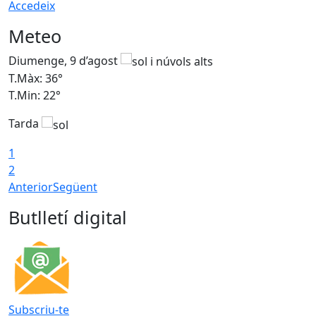
Accedeix
Meteo
Diumenge, 9 d’agost
D
T.Màx: 36°
T
T.Min: 22°
T
Tarda
T
1
2
Anterior
Següent
Butlletí digital
Subscriu-te