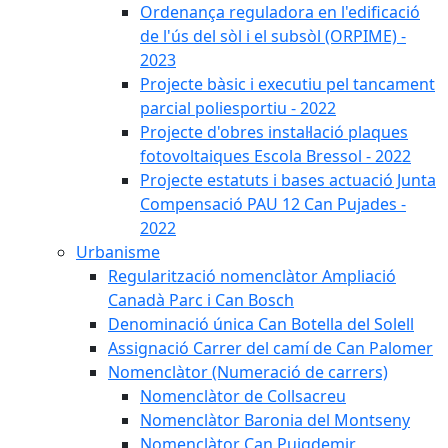
Ordenança reguladora en l'edificació
de l'ús del sòl i el subsòl (ORPIME) -
2023
Projecte bàsic i executiu pel tancament
parcial poliesportiu - 2022
Projecte d'obres instal·lació plaques
fotovoltaiques Escola Bressol - 2022
Projecte estatuts i bases actuació Junta
Compensació PAU 12 Can Pujades -
2022
Urbanisme
Regularització nomenclàtor Ampliació
Canadà Parc i Can Bosch
Denominació única Can Botella del Solell
Assignació Carrer del camí de Can Palomer
Nomenclàtor (Numeració de carrers)
Nomenclàtor de Collsacreu
Nomenclàtor Baronia del Montseny
Nomenclàtor Can Puigdemir