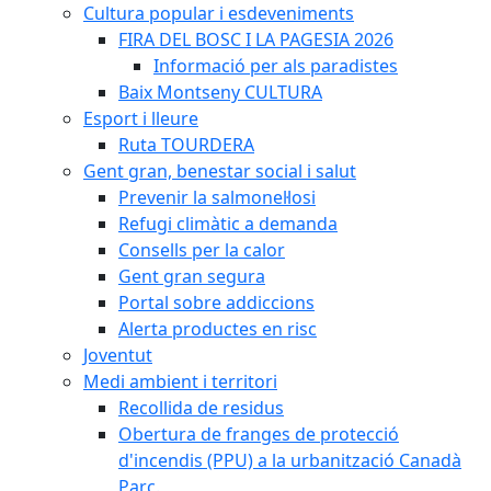
Cultura popular i esdeveniments
FIRA DEL BOSC I LA PAGESIA 2026
Informació per als paradistes
Baix Montseny CULTURA
Esport i lleure
Ruta TOURDERA
Gent gran, benestar social i salut
Prevenir la salmonel·losi
Refugi climàtic a demanda
Consells per la calor
Gent gran segura
Portal sobre addiccions
Alerta productes en risc
Joventut
Medi ambient i territori
Recollida de residus
Obertura de franges de protecció
d'incendis (PPU) a la urbanització Canadà
Parc.