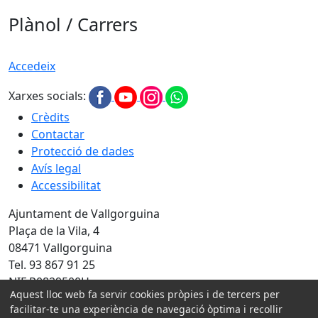
Plànol / Carrers
Accedeix
Xarxes socials:
Crèdits
Contactar
Protecció de dades
Avís legal
Accessibilitat
Ajuntament de Vallgorguina
Plaça de la Vila, 4
08471 Vallgorguina
Tel. 93 867 91 25
NIF P0829500H
Aquest lloc web fa servir cookies pròpies i de tercers per
facilitar-te una experiència de navegació òptima i recollir
Amb la col·laboració de: