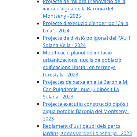
Projecte de millora i renovació de la
xarxa d'aigua de la Baronia del
Montseny - 2025
Projecte d'execució d'enderroc "Ca la
Lola" - 2024
Projecte de divisió poligonal del PAU 1
Solana Vella - 2024
Modificació plànol delimitació
urbanitzacions, nuclis de població,
edificacions i instal. en terrenys
forestals - 2023
Projectes de xarxa en alta Baronia M.,
Can Puigdemir i nucli, i dipòsit La
Solana - 2023
Projecte executiu construcció dipòsit
aigua potable Baronia del Montseny -
2023
Reglament d'ús i gaudi dels parcs,
jardins, zones verdes i d'esbarjo - 2023