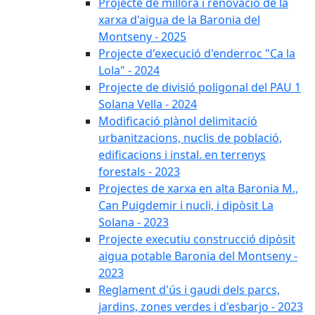
Projecte de millora i renovació de la
xarxa d'aigua de la Baronia del
Montseny - 2025
Projecte d'execució d'enderroc "Ca la
Lola" - 2024
Projecte de divisió poligonal del PAU 1
Solana Vella - 2024
Modificació plànol delimitació
urbanitzacions, nuclis de població,
edificacions i instal. en terrenys
forestals - 2023
Projectes de xarxa en alta Baronia M.,
Can Puigdemir i nucli, i dipòsit La
Solana - 2023
Projecte executiu construcció dipòsit
aigua potable Baronia del Montseny -
2023
Reglament d'ús i gaudi dels parcs,
jardins, zones verdes i d'esbarjo - 2023