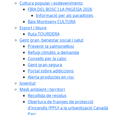
Cultura popular i esdeveniments
FIRA DEL BOSC I LA PAGESIA 2026
Informació per als paradistes
Baix Montseny CULTURA
Esport i lleure
Ruta TOURDERA
Gent gran, benestar social i salut
Prevenir la salmonel·losi
Refugi climàtic a demanda
Consells per la calor
Gent gran segura
Portal sobre addiccions
Alerta productes en risc
Joventut
Medi ambient i territori
Recollida de residus
Obertura de franges de protecció
d'incendis (PPU) a la urbanització Canadà
Parc.