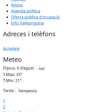
Avisos
Agenda política
Oferta pública d'ocupació
Info Vallgorguina
Adreces i telèfons
Accedeix
Meteo
Dijous, 6 d’agost
D
T.Màx: 33°
T
T.Min: 21°
T
Tarda
T
1
2