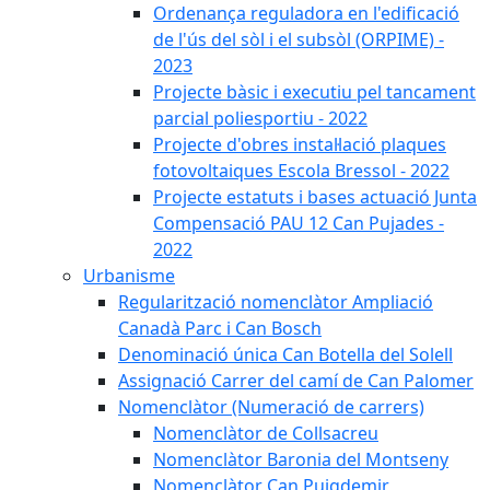
Ordenança reguladora en l'edificació
de l'ús del sòl i el subsòl (ORPIME) -
2023
Projecte bàsic i executiu pel tancament
parcial poliesportiu - 2022
Projecte d'obres instal·lació plaques
fotovoltaiques Escola Bressol - 2022
Projecte estatuts i bases actuació Junta
Compensació PAU 12 Can Pujades -
2022
Urbanisme
Regularització nomenclàtor Ampliació
Canadà Parc i Can Bosch
Denominació única Can Botella del Solell
Assignació Carrer del camí de Can Palomer
Nomenclàtor (Numeració de carrers)
Nomenclàtor de Collsacreu
Nomenclàtor Baronia del Montseny
Nomenclàtor Can Puigdemir