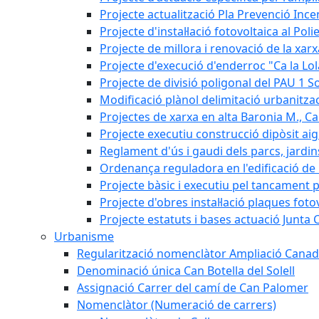
Projecte actualització Pla Prevenció Incen
Projecte d'instal·lació fotovoltaica al Poli
Projecte de millora i renovació de la xar
Projecte d'execució d'enderroc "Ca la Lol
Projecte de divisió poligonal del PAU 1 So
Modificació plànol delimitació urbanitzaci
Projectes de xarxa en alta Baronia M., Can
Projecte executiu construcció dipòsit ai
Reglament d'ús i gaudi dels parcs, jardin
Ordenança reguladora en l'edificació de l
Projecte bàsic i executiu pel tancament p
Projecte d'obres instal·lació plaques fot
Projecte estatuts i bases actuació Junt
Urbanisme
Regularització nomenclàtor Ampliació Canad
Denominació única Can Botella del Solell
Assignació Carrer del camí de Can Palomer
Nomenclàtor (Numeració de carrers)