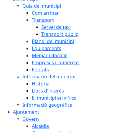
Guia del municipi
Com arribar
Transport
Servei de taxi
Transport públic
Plànol del municipi
Equipaments
Menjar i dormir
Empreses i comerços
Entitats
Informació del municipi
Història
Llocs d'interès
El municipi en xifres
Informació geogràfica
Ajuntament
Govern
Alcaldia