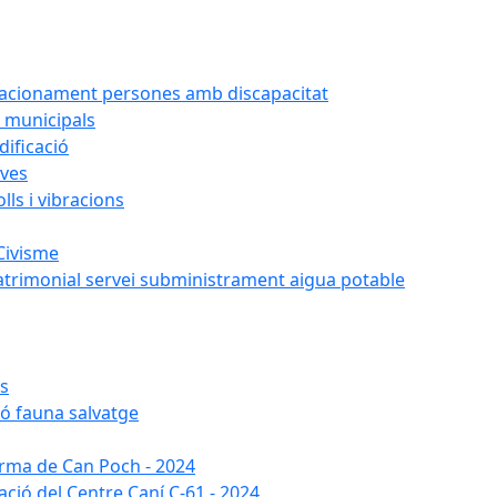
tacionament persones amb discapacitat
 municipals
ificació
oves
ls i vibracions
Civisme
atrimonial servei subministrament aigua potable
es
ió fauna salvatge
forma de Can Poch - 2024
ació del Centre Caní C-61 - 2024