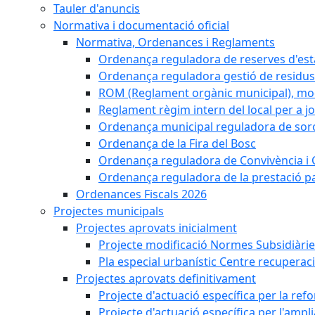
Tauler d'anuncis
Normativa i documentació oficial
Normativa, Ordenances i Reglaments
Ordenança reguladora de reserves d'es
Ordenança reguladora gestió de residus
ROM (Reglament orgànic municipal), mod
Reglament règim intern del local per a j
Ordenança municipal reguladora de sorol
Ordenança de la Fira del Bosc
Ordenança reguladora de Convivència i 
Ordenança reguladora de la prestació p
Ordenances Fiscals 2026
Projectes municipals
Projectes aprovats inicialment
Projecte modificació Normes Subsidiàri
Pla especial urbanístic Centre recuperac
Projectes aprovats definitivament
Projecte d'actuació específica per la re
Projecte d'actuació específica per l'ampli