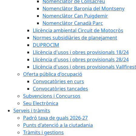
Nomenclàtor de Collsacreu
Nomenclàtor Baronia del Montseny
Nomenclàtor Can Puigdemir
Nomenclàtor Canadà Parc
Llicència ambiental Circuit de Motocròs
Normes subsidiàries de planejament
DUPROCIM
Llicència d'usos i obres provisionals 18/24
Llicència d'usos i obres provisionals 28/24
Llicència d'usos i obres provisionals Vallfires
Oferta pública d'ocupació
Convocatòries en curs
Convocatòries tancades
Subvencions i Concursos
Seu Electrònica
Serveis i tràmits
Padró taxa de guals 2026-27
Punts d'atenció a la ciutadania
Tràmits i gestions