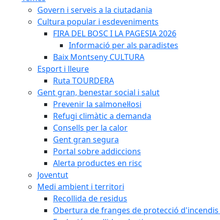
Govern i serveis a la ciutadania
Cultura popular i esdeveniments
FIRA DEL BOSC I LA PAGESIA 2026
Informació per als paradistes
Baix Montseny CULTURA
Esport i lleure
Ruta TOURDERA
Gent gran, benestar social i salut
Prevenir la salmonel·losi
Refugi climàtic a demanda
Consells per la calor
Gent gran segura
Portal sobre addiccions
Alerta productes en risc
Joventut
Medi ambient i territori
Recollida de residus
Obertura de franges de protecció d'incendis 