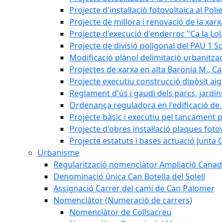
Projecte d'instal·lació fotovoltaica al Poli
Projecte de millora i renovació de la xar
Projecte d'execució d'enderroc "Ca la Lol
Projecte de divisió poligonal del PAU 1 So
Modificació plànol delimitació urbanitzaci
Projectes de xarxa en alta Baronia M., Can
Projecte executiu construcció dipòsit ai
Reglament d'ús i gaudi dels parcs, jardin
Ordenança reguladora en l'edificació de l
Projecte bàsic i executiu pel tancament p
Projecte d'obres instal·lació plaques fot
Projecte estatuts i bases actuació Junt
Urbanisme
Regularització nomenclàtor Ampliació Canad
Denominació única Can Botella del Solell
Assignació Carrer del camí de Can Palomer
Nomenclàtor (Numeració de carrers)
Nomenclàtor de Collsacreu