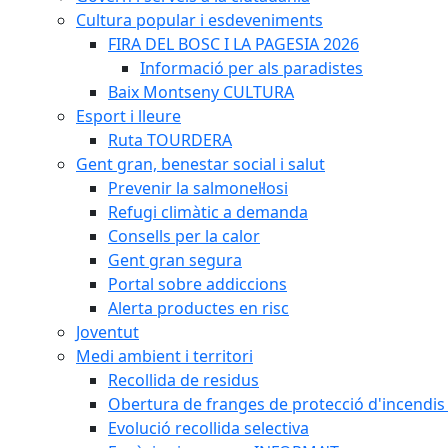
Cultura popular i esdeveniments
FIRA DEL BOSC I LA PAGESIA 2026
Informació per als paradistes
Baix Montseny CULTURA
Esport i lleure
Ruta TOURDERA
Gent gran, benestar social i salut
Prevenir la salmonel·losi
Refugi climàtic a demanda
Consells per la calor
Gent gran segura
Portal sobre addiccions
Alerta productes en risc
Joventut
Medi ambient i territori
Recollida de residus
Obertura de franges de protecció d'incendis 
Evolució recollida selectiva