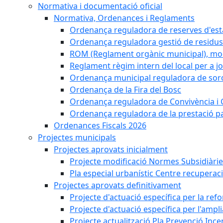
Normativa i documentació oficial
Normativa, Ordenances i Reglaments
Ordenança reguladora de reserves d'es
Ordenança reguladora gestió de residus
ROM (Reglament orgànic municipal), mod
Reglament règim intern del local per a j
Ordenança municipal reguladora de sorol
Ordenança de la Fira del Bosc
Ordenança reguladora de Convivència i 
Ordenança reguladora de la prestació p
Ordenances Fiscals 2026
Projectes municipals
Projectes aprovats inicialment
Projecte modificació Normes Subsidiàri
Pla especial urbanístic Centre recuperac
Projectes aprovats definitivament
Projecte d'actuació específica per la re
Projecte d'actuació específica per l'ampli
Projecte actualització Pla Prevenció Incen