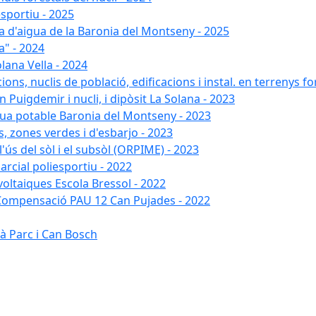
esportiu - 2025
xa d'aigua de la Baronia del Montseny - 2025
a" - 2024
lana Vella - 2024
ons, nuclis de població, edificacions i instal. en terrenys fo
 Puigdemir i nucli, i dipòsit La Solana - 2023
gua potable Baronia del Montseny - 2023
s, zones verdes i d'esbarjo - 2023
'ús del sòl i el subsòl (ORPIME) - 2023
arcial poliesportiu - 2022
ovoltaiques Escola Bressol - 2022
a Compensació PAU 12 Can Pujades - 2022
à Parc i Can Bosch