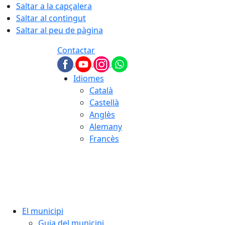
Saltar a la capçalera
Saltar al contingut
Saltar al peu de pàgina
Contactar
Idiomes
Català
Castellà
Anglès
Alemany
Francès
06.08.2026 | 22:38
El municipi
Guia del municipi