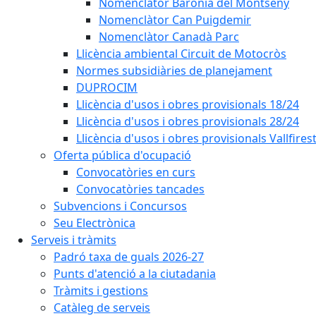
Nomenclàtor Baronia del Montseny
Nomenclàtor Can Puigdemir
Nomenclàtor Canadà Parc
Llicència ambiental Circuit de Motocròs
Normes subsidiàries de planejament
DUPROCIM
Llicència d'usos i obres provisionals 18/24
Llicència d'usos i obres provisionals 28/24
Llicència d'usos i obres provisionals Vallfires
Oferta pública d'ocupació
Convocatòries en curs
Convocatòries tancades
Subvencions i Concursos
Seu Electrònica
Serveis i tràmits
Padró taxa de guals 2026-27
Punts d'atenció a la ciutadania
Tràmits i gestions
Catàleg de serveis