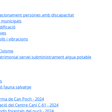
tacionament persones amb discapacitat
 municipals
ificació
oves
ls i vibracions
Civisme
atrimonial servei subministrament aigua potable
es
ió fauna salvatge
forma de Can Poch - 2024
ació del Centre Caní C-61 - 2024
dis forestals del nucli - 2024