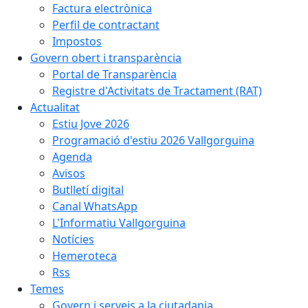
Factura electrònica
Perfil de contractant
Impostos
Govern obert i transparència
Portal de Transparència
Registre d'Activitats de Tractament (RAT)
Actualitat
Estiu Jove 2026
Programació d'estiu 2026 Vallgorguina
Agenda
Avisos
Butlletí digital
Canal WhatsApp
L'Informatiu Vallgorguina
Notícies
Hemeroteca
Rss
Temes
Govern i serveis a la ciutadania