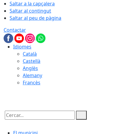
Saltar a la capçalera
Saltar al contingut
Saltar al peu de pàgina
Contactar
Idiomes
Català
Castellà
Anglès
Alemany
Francès
08.08.2026 | 11:34
Cercar:
El municipi