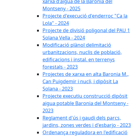
xarxa d'aigua de la Baronia del
Montseny - 2025
Projecte d'execució d'enderroc "Ca la
Lola" - 2024
Projecte de divisió poligonal del PAU 1
Solana Vella - 2024
Modificació plànol delimitació
urbanitzacions, nuclis de població,
edificacions i instal. en terrenys
forestals - 2023
Projectes de xarxa en alta Baronia M.,
Can Puigdemir i nucli, i dipòsit La
Solana - 2023
Projecte executiu construcció dipòsit
aigua potable Baronia del Montseny -
2023
Reglament d'ús i gaudi dels parcs,
jardins, zones verdes i d'esbarjo - 2023
Ordenança reguladora en l'edificació