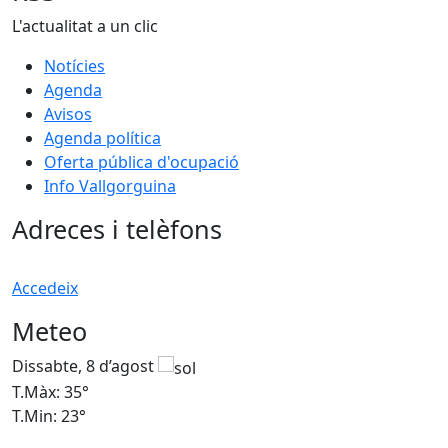
L'actualitat a un clic
Notícies
Agenda
Avisos
Agenda política
Oferta pública d'ocupació
Info Vallgorguina
Adreces i telèfons
Accedeix
Meteo
Dissabte, 8 d’agost
D
T.Màx: 35°
T
T.Min: 23°
T