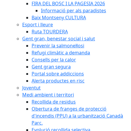
FIRA DEL BOSC I LA PAGESIA 2026
Informació per als paradistes
Baix Montseny CULTURA
Esport i lleure
Ruta TOURDERA
Gent gran, benestar social i salut
Prevenir la salmonel·losi
Refugi climàtic a demanda
Consells per la calor
Gent gran segura
Portal sobre addiccions
Alerta productes en risc
Joventut
Medi ambient i territori
Recollida de residus
Obertura de franges de protecció
d'incendis (PPU) a la urbanització Canadà
Parc.
Evolució recollida selectiva