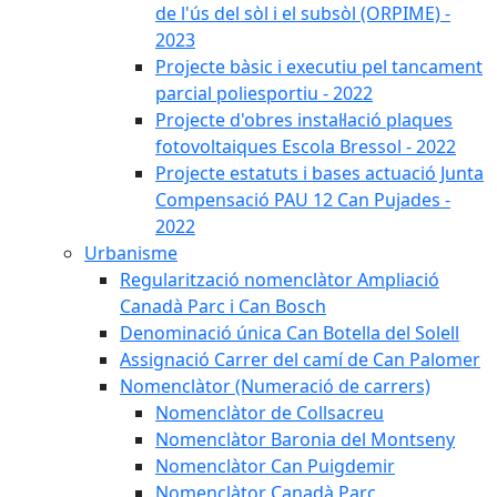
de l'ús del sòl i el subsòl (ORPIME) -
2023
Projecte bàsic i executiu pel tancament
parcial poliesportiu - 2022
Projecte d'obres instal·lació plaques
fotovoltaiques Escola Bressol - 2022
Projecte estatuts i bases actuació Junta
Compensació PAU 12 Can Pujades -
2022
Urbanisme
Regularització nomenclàtor Ampliació
Canadà Parc i Can Bosch
Denominació única Can Botella del Solell
Assignació Carrer del camí de Can Palomer
Nomenclàtor (Numeració de carrers)
Nomenclàtor de Collsacreu
Nomenclàtor Baronia del Montseny
Nomenclàtor Can Puigdemir
Nomenclàtor Canadà Parc