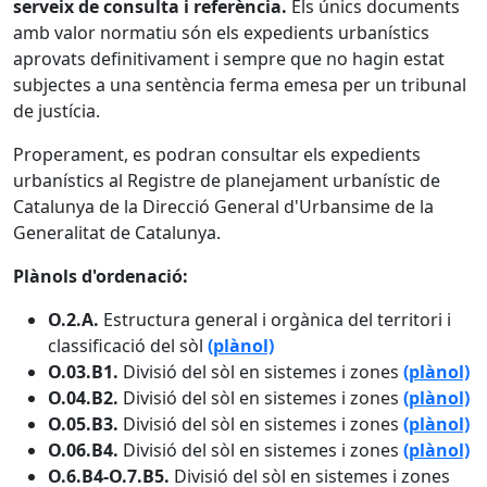
serveix de consulta i referència.
Els únics documents
amb valor normatiu són els expedients urbanístics
aprovats definitivament i sempre que no hagin estat
subjectes a una sentència ferma emesa per un tribunal
de justícia.
Properament, es podran consultar els expedients
urbanístics al Registre de planejament urbanístic de
Catalunya de la Direcció General d'Urbansime de la
Generalitat de Catalunya.
Plànols d'ordenació:
O.2.A.
Estructura general i orgànica del territori i
classificació del sòl
(plànol)
O.03.B1.
Divisió del sòl en sistemes i zones
(plànol)
O.04.B2.
Divisió del sòl en sistemes i zones
(plànol)
O.05.B3.
Divisió del sòl en sistemes i zones
(plànol)
O.06.B4.
Divisió del sòl en sistemes i zones
(plànol)
O.6.B4-O.7.B5.
Divisió del sòl en sistemes i zones