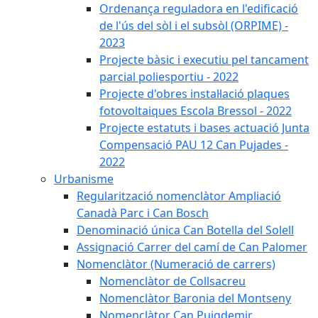
Ordenança reguladora en l'edificació
de l'ús del sòl i el subsòl (ORPIME) -
2023
Projecte bàsic i executiu pel tancament
parcial poliesportiu - 2022
Projecte d'obres instal·lació plaques
fotovoltaiques Escola Bressol - 2022
Projecte estatuts i bases actuació Junta
Compensació PAU 12 Can Pujades -
2022
Urbanisme
Regularització nomenclàtor Ampliació
Canadà Parc i Can Bosch
Denominació única Can Botella del Solell
Assignació Carrer del camí de Can Palomer
Nomenclàtor (Numeració de carrers)
Nomenclàtor de Collsacreu
Nomenclàtor Baronia del Montseny
Nomenclàtor Can Puigdemir