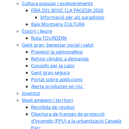
Cultura popular i esdeveniments
FIRA DEL BOSC I LA PAGESIA 2026
Informació per als paradistes
Baix Montseny CULTURA
Esport i lleure
Ruta TOURDERA
Gent gran, benestar social i salut
Prevenir la salmonel·losi
Refugi climàtic a demanda
Consells per la calor
Gent gran segura
Portal sobre addiccions
Alerta productes en risc
Joventut
Medi ambient i territori
Recollida de residus
Obertura de franges de protecció
d'incendis (PPU) a la urbanització Canadà
Parc.