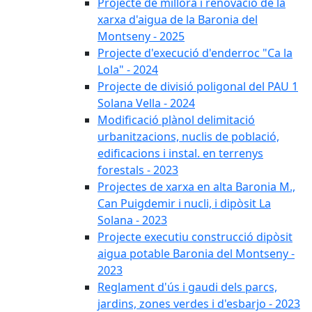
Projecte de millora i renovació de la
xarxa d'aigua de la Baronia del
Montseny - 2025
Projecte d'execució d'enderroc "Ca la
Lola" - 2024
Projecte de divisió poligonal del PAU 1
Solana Vella - 2024
Modificació plànol delimitació
urbanitzacions, nuclis de població,
edificacions i instal. en terrenys
forestals - 2023
Projectes de xarxa en alta Baronia M.,
Can Puigdemir i nucli, i dipòsit La
Solana - 2023
Projecte executiu construcció dipòsit
aigua potable Baronia del Montseny -
2023
Reglament d'ús i gaudi dels parcs,
jardins, zones verdes i d'esbarjo - 2023