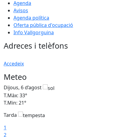
Agenda
Avisos
Agenda política
Oferta pública d'ocupació
Info Vallgorguina
Adreces i telèfons
Accedeix
Meteo
Dijous, 6 d’agost
D
T.Màx: 33°
T
T.Min: 21°
T
Tarda
T
1
2