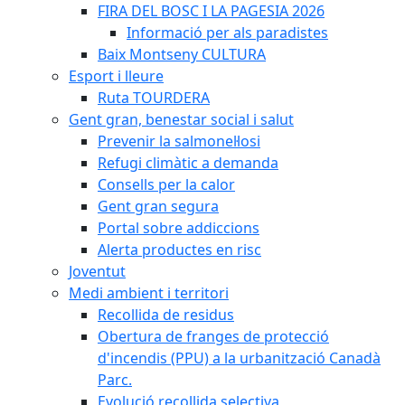
FIRA DEL BOSC I LA PAGESIA 2026
Informació per als paradistes
Baix Montseny CULTURA
Esport i lleure
Ruta TOURDERA
Gent gran, benestar social i salut
Prevenir la salmonel·losi
Refugi climàtic a demanda
Consells per la calor
Gent gran segura
Portal sobre addiccions
Alerta productes en risc
Joventut
Medi ambient i territori
Recollida de residus
Obertura de franges de protecció
d'incendis (PPU) a la urbanització Canadà
Parc.
Evolució recollida selectiva