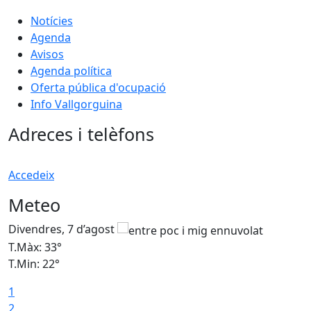
Notícies
Agenda
Avisos
Agenda política
Oferta pública d'ocupació
Info Vallgorguina
Adreces i telèfons
Accedeix
Meteo
Divendres, 7 d’agost
D
T.Màx: 33°
T
T.Min: 22°
T
1
2