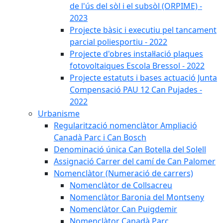
de l'ús del sòl i el subsòl (ORPIME) -
2023
Projecte bàsic i executiu pel tancament
parcial poliesportiu - 2022
Projecte d'obres instal·lació plaques
fotovoltaiques Escola Bressol - 2022
Projecte estatuts i bases actuació Junta
Compensació PAU 12 Can Pujades -
2022
Urbanisme
Regularització nomenclàtor Ampliació
Canadà Parc i Can Bosch
Denominació única Can Botella del Solell
Assignació Carrer del camí de Can Palomer
Nomenclàtor (Numeració de carrers)
Nomenclàtor de Collsacreu
Nomenclàtor Baronia del Montseny
Nomenclàtor Can Puigdemir
Nomenclàtor Canadà Parc