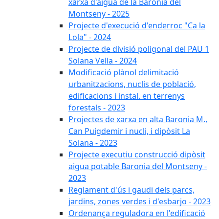
xarxa d'aigua de la Baronia del
Montseny - 2025
Projecte d'execució d'enderroc "Ca la
Lola" - 2024
Projecte de divisió poligonal del PAU 1
Solana Vella - 2024
Modificació plànol delimitació
urbanitzacions, nuclis de població,
edificacions i instal. en terrenys
forestals - 2023
Projectes de xarxa en alta Baronia M.,
Can Puigdemir i nucli, i dipòsit La
Solana - 2023
Projecte executiu construcció dipòsit
aigua potable Baronia del Montseny -
2023
Reglament d'ús i gaudi dels parcs,
jardins, zones verdes i d'esbarjo - 2023
Ordenança reguladora en l'edificació