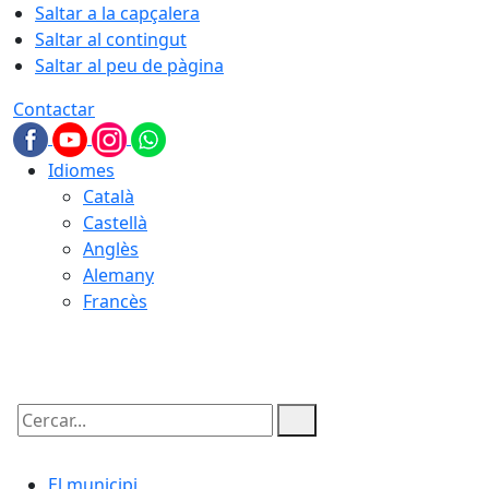
Saltar a la capçalera
Saltar al contingut
Saltar al peu de pàgina
Contactar
Idiomes
Català
Castellà
Anglès
Alemany
Francès
06.08.2026 | 19:09
Cercar:
El municipi