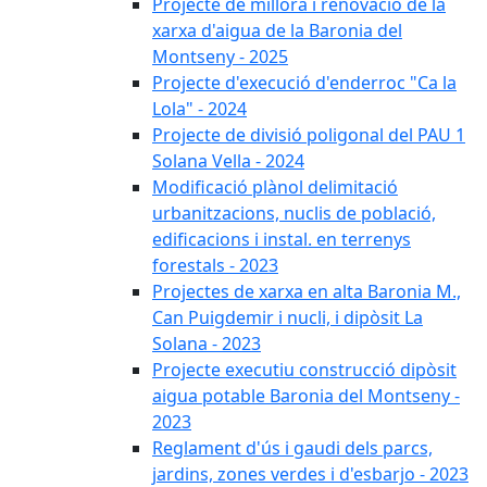
Projecte de millora i renovació de la
xarxa d'aigua de la Baronia del
Montseny - 2025
Projecte d'execució d'enderroc "Ca la
Lola" - 2024
Projecte de divisió poligonal del PAU 1
Solana Vella - 2024
Modificació plànol delimitació
urbanitzacions, nuclis de població,
edificacions i instal. en terrenys
forestals - 2023
Projectes de xarxa en alta Baronia M.,
Can Puigdemir i nucli, i dipòsit La
Solana - 2023
Projecte executiu construcció dipòsit
aigua potable Baronia del Montseny -
2023
Reglament d'ús i gaudi dels parcs,
jardins, zones verdes i d'esbarjo - 2023