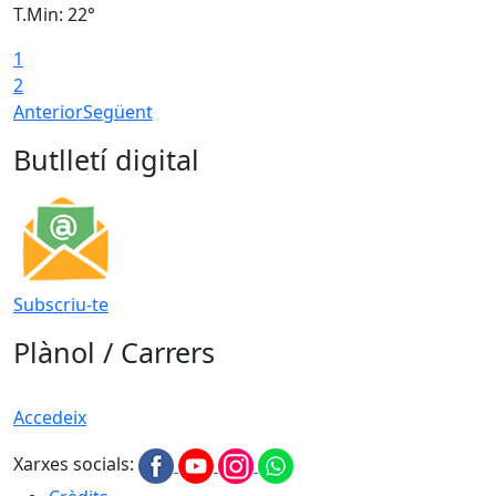
T.Min: 22°
T
1
2
Anterior
Següent
Butlletí digital
Subscriu-te
Plànol / Carrers
Accedeix
Xarxes socials: