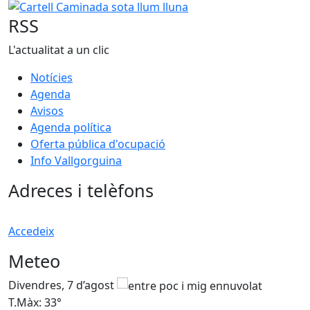
Cartell Caminada sota llum lluna
RSS
L'actualitat a un clic
Notícies
Agenda
Avisos
Agenda política
Oferta pública d'ocupació
Info Vallgorguina
Adreces i telèfons
Accedeix
Meteo
Divendres, 7 d’agost
D
T.Màx: 33°
T