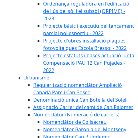
Ordenança reguladora en l'edificació
de l'ús del sòl i el subsòl (ORPIME) -
2023
Projecte bàsic i executiu pel tancament
parcial poliesportiu - 2022
Projecte d'obres instal·lació plaques
fotovoltaiques Escola Bressol - 2022
Projecte estatuts i bases actuació Junta
Compensació PAU 12 Can Pujades -
2022
Urbanisme
Regularització nomenclàtor Ampliació
Canadà Parc i Can Bosch
Denominació única Can Botella del Solell
Assignació Carrer del camí de Can Palomer
Nomenclàtor (Numeració de carrers)
Nomenclàtor de Collsacreu
Nomenclàtor Baronia del Montseny
Nomenclàtor Can Puigdemir