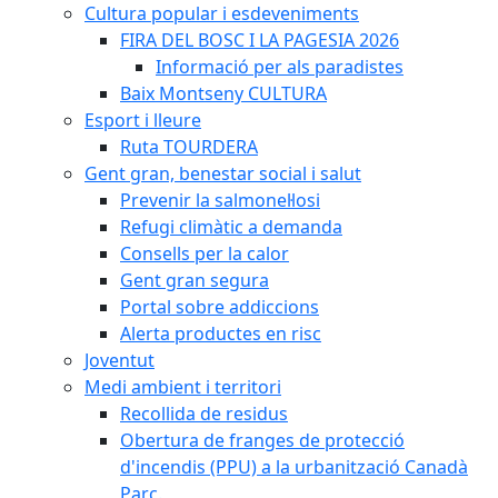
Cultura popular i esdeveniments
FIRA DEL BOSC I LA PAGESIA 2026
Informació per als paradistes
Baix Montseny CULTURA
Esport i lleure
Ruta TOURDERA
Gent gran, benestar social i salut
Prevenir la salmonel·losi
Refugi climàtic a demanda
Consells per la calor
Gent gran segura
Portal sobre addiccions
Alerta productes en risc
Joventut
Medi ambient i territori
Recollida de residus
Obertura de franges de protecció
d'incendis (PPU) a la urbanització Canadà
Parc.