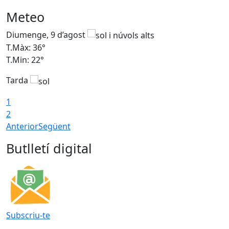
Meteo
Diumenge, 9 d’agost
D
T.Màx: 36°
T
T.Min: 22°
T
Tarda
T
1
2
Anterior
Següent
Butlletí digital
Subscriu-te