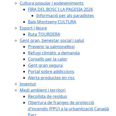
Cultura popular i esdeveniments
FIRA DEL BOSC I LA PAGESIA 2026
Informació per als paradistes
Baix Montseny CULTURA
Esport i lleure
Ruta TOURDERA
Gent gran, benestar social i salut
Prevenir la salmonel·losi
Refugi climàtic a demanda
Consells per la calor
Gent gran segura
Portal sobre addiccions
Alerta productes en risc
Joventut
Medi ambient i territori
Recollida de residus
Obertura de franges de protecció
d'incendis (PPU) a la urbanització Canadà
Parc.