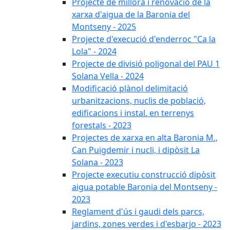
Projecte de millora i renovació de la
xarxa d'aigua de la Baronia del
Montseny - 2025
Projecte d'execució d'enderroc "Ca la
Lola" - 2024
Projecte de divisió poligonal del PAU 1
Solana Vella - 2024
Modificació plànol delimitació
urbanitzacions, nuclis de població,
edificacions i instal. en terrenys
forestals - 2023
Projectes de xarxa en alta Baronia M.,
Can Puigdemir i nucli, i dipòsit La
Solana - 2023
Projecte executiu construcció dipòsit
aigua potable Baronia del Montseny -
2023
Reglament d'ús i gaudi dels parcs,
jardins, zones verdes i d'esbarjo - 2023