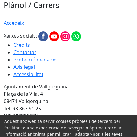
Plànol / Carrers
Accedeix
Xarxes socials:
Crèdits
Contactar
Protecció de dades
Avís legal
Accessibilitat
Ajuntament de Vallgorguina
Plaça de la Vila, 4
08471 Vallgorguina
Tel. 93 867 91 25
NIF P0829500H
Aquest lloc web fa servir cookies pròpies i de tercers per
facilitar-te una experiència de navegació òptima i recollir
Amb la col·laboració de:
informació anònima per millorar i adaptar-nos a les teves