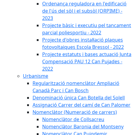
Ordenança reguladora en l'edificació
de l'ús del sòl i el subsòl (ORPIME) -
2023
Projecte bàsic i executiu pel tancament
parcial poliesportiu - 2022
Projecte d'obres instal·lació plaques
fotovoltaiques Escola Bressol - 2022
Projecte estatuts i bases actuació Junta
Compensació PAU 12 Can Pujades -
2022
Urbanisme
Regularització nomenclàtor Ampliació
Canadà Parc i Can Bosch
Denominació única Can Botella del Solell
Assignació Carrer del camí de Can Palomer
Nomenclàtor (Numeració de carrers)
Nomenclàtor de Collsacreu
Nomenclàtor Baronia del Montseny
Nomenclàtor Can Puigdemir