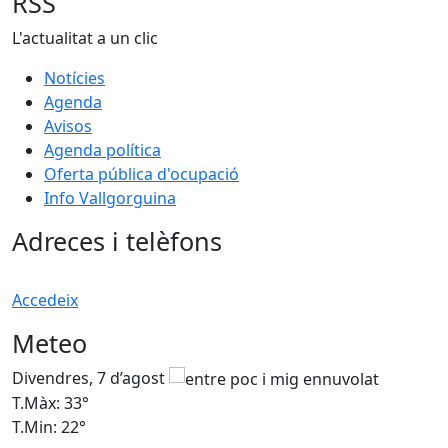
RSS
L'actualitat a un clic
Notícies
Agenda
Avisos
Agenda política
Oferta pública d'ocupació
Info Vallgorguina
Adreces i telèfons
Accedeix
Meteo
Divendres, 7 d’agost
D
T.Màx: 33°
T
T.Min: 22°
T