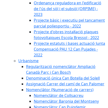
Ordenança reguladora en l'edificació
de l'ús del sòl i el subsòl (ORPIME) -
2023
Projecte bàsic i executiu pel tancament
parcial poliesportiu - 2022
Projecte d'obres instal·lació plaques
fotovoltaiques Escola Bressol - 2022
Projecte estatuts i bases actuació Junta
Compensació PAU 12 Can Pujades -
2022
Urbanisme
Regularització nomenclàtor Ampliació
Canadà Parc i Can Bosch
Denominació única Can Botella del Solell
Assignació Carrer del camí de Can Palomer
Nomenclàtor (Numeració de carrers)
Nomenclàtor de Collsacreu
Nomenclàtor Baronia del Montseny
Nomenclàtor Can Puigdemir