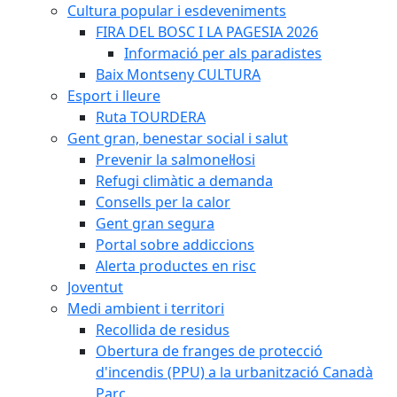
Cultura popular i esdeveniments
FIRA DEL BOSC I LA PAGESIA 2026
Informació per als paradistes
Baix Montseny CULTURA
Esport i lleure
Ruta TOURDERA
Gent gran, benestar social i salut
Prevenir la salmonel·losi
Refugi climàtic a demanda
Consells per la calor
Gent gran segura
Portal sobre addiccions
Alerta productes en risc
Joventut
Medi ambient i territori
Recollida de residus
Obertura de franges de protecció
d'incendis (PPU) a la urbanització Canadà
Parc.