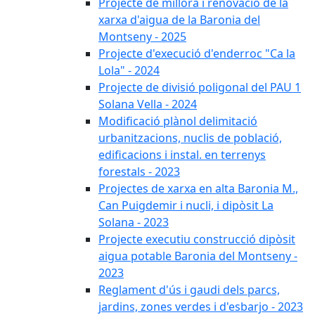
Projecte de millora i renovació de la
xarxa d'aigua de la Baronia del
Montseny - 2025
Projecte d'execució d'enderroc "Ca la
Lola" - 2024
Projecte de divisió poligonal del PAU 1
Solana Vella - 2024
Modificació plànol delimitació
urbanitzacions, nuclis de població,
edificacions i instal. en terrenys
forestals - 2023
Projectes de xarxa en alta Baronia M.,
Can Puigdemir i nucli, i dipòsit La
Solana - 2023
Projecte executiu construcció dipòsit
aigua potable Baronia del Montseny -
2023
Reglament d'ús i gaudi dels parcs,
jardins, zones verdes i d'esbarjo - 2023