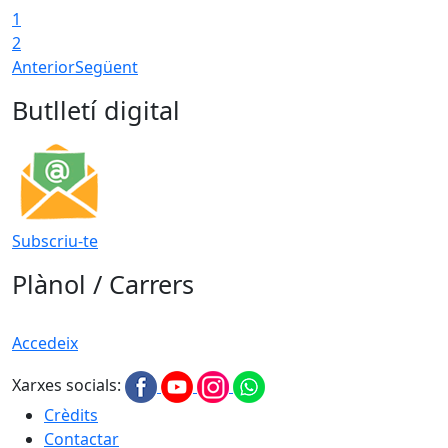
1
2
Anterior
Següent
Butlletí digital
Subscriu-te
Plànol / Carrers
Accedeix
Xarxes socials:
Crèdits
Contactar