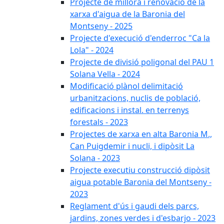
Projecte de millora i renovació de la
xarxa d'aigua de la Baronia del
Montseny - 2025
Projecte d'execució d'enderroc "Ca la
Lola" - 2024
Projecte de divisió poligonal del PAU 1
Solana Vella - 2024
Modificació plànol delimitació
urbanitzacions, nuclis de població,
edificacions i instal. en terrenys
forestals - 2023
Projectes de xarxa en alta Baronia M.,
Can Puigdemir i nucli, i dipòsit La
Solana - 2023
Projecte executiu construcció dipòsit
aigua potable Baronia del Montseny -
2023
Reglament d'ús i gaudi dels parcs,
jardins, zones verdes i d'esbarjo - 2023