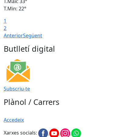
T.Màx: 33°
T
T.Min: 22°
T
1
2
Anterior
Següent
Butlletí digital
Subscriu-te
Plànol / Carrers
Accedeix
Xarxes socials: