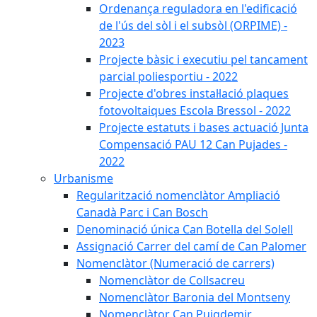
Ordenança reguladora en l'edificació
de l'ús del sòl i el subsòl (ORPIME) -
2023
Projecte bàsic i executiu pel tancament
parcial poliesportiu - 2022
Projecte d'obres instal·lació plaques
fotovoltaiques Escola Bressol - 2022
Projecte estatuts i bases actuació Junta
Compensació PAU 12 Can Pujades -
2022
Urbanisme
Regularització nomenclàtor Ampliació
Canadà Parc i Can Bosch
Denominació única Can Botella del Solell
Assignació Carrer del camí de Can Palomer
Nomenclàtor (Numeració de carrers)
Nomenclàtor de Collsacreu
Nomenclàtor Baronia del Montseny
Nomenclàtor Can Puigdemir