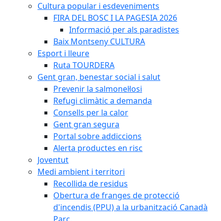
Cultura popular i esdeveniments
FIRA DEL BOSC I LA PAGESIA 2026
Informació per als paradistes
Baix Montseny CULTURA
Esport i lleure
Ruta TOURDERA
Gent gran, benestar social i salut
Prevenir la salmonel·losi
Refugi climàtic a demanda
Consells per la calor
Gent gran segura
Portal sobre addiccions
Alerta productes en risc
Joventut
Medi ambient i territori
Recollida de residus
Obertura de franges de protecció
d'incendis (PPU) a la urbanització Canadà
Parc.