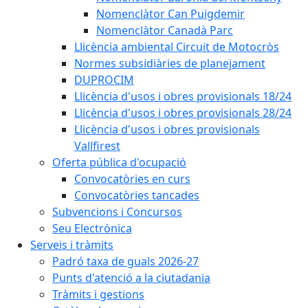
Nomenclàtor Can Puigdemir
Nomenclàtor Canadà Parc
Llicència ambiental Circuit de Motocròs
Normes subsidiàries de planejament
DUPROCIM
Llicència d'usos i obres provisionals 18/24
Llicència d'usos i obres provisionals 28/24
Llicència d'usos i obres provisionals
Vallfirest
Oferta pública d'ocupació
Convocatòries en curs
Convocatòries tancades
Subvencions i Concursos
Seu Electrònica
Serveis i tràmits
Padró taxa de guals 2026-27
Punts d'atenció a la ciutadania
Tràmits i gestions