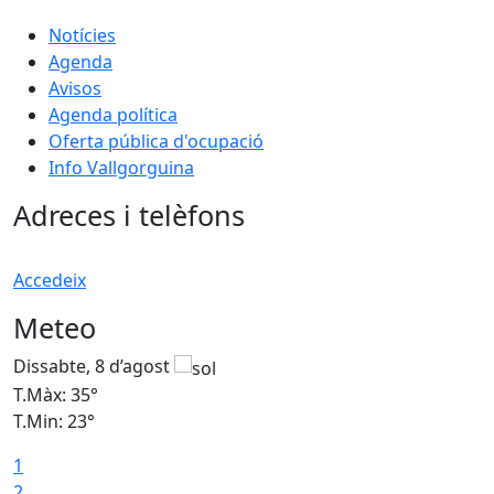
Notícies
Agenda
Avisos
Agenda política
Oferta pública d'ocupació
Info Vallgorguina
Adreces i telèfons
Accedeix
Meteo
Dissabte, 8 d’agost
D
T.Màx: 35°
T
T.Min: 23°
T
1
2