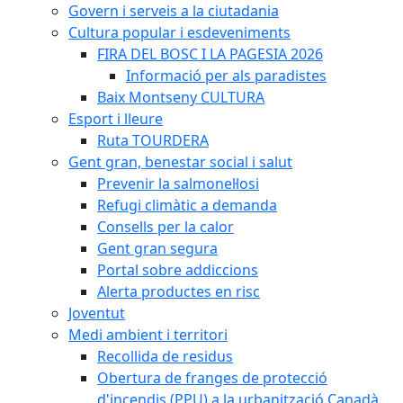
Govern i serveis a la ciutadania
Cultura popular i esdeveniments
FIRA DEL BOSC I LA PAGESIA 2026
Informació per als paradistes
Baix Montseny CULTURA
Esport i lleure
Ruta TOURDERA
Gent gran, benestar social i salut
Prevenir la salmonel·losi
Refugi climàtic a demanda
Consells per la calor
Gent gran segura
Portal sobre addiccions
Alerta productes en risc
Joventut
Medi ambient i territori
Recollida de residus
Obertura de franges de protecció
d'incendis (PPU) a la urbanització Canadà