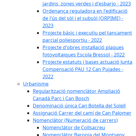
jardins, zones verdes i d'esbarjo - 2023
Ordenança reguladora en l'edificació
de l'ús del sòl i el subsòl (ORPIME) -
2023
Projecte bàsic i executiu pel tancament
parcial poliesportiu - 2022
Projecte d'obres instal·lació plaques
fotovoltaiques Escola Bressol - 2022
Projecte estatuts i bases actuació Junta
Compensació PAU 12 Can Pujades -
2022
Urbanisme
Regularització nomenclàtor Ampliació
Canadà Parc i Can Bosch
Denominació única Can Botella del Solell
Assignació Carrer del camí de Can Palomer
Nomenclàtor (Numeració de carrers)
Nomenclàtor de Collsacreu
Nomenclàtor Baronia del Montseny