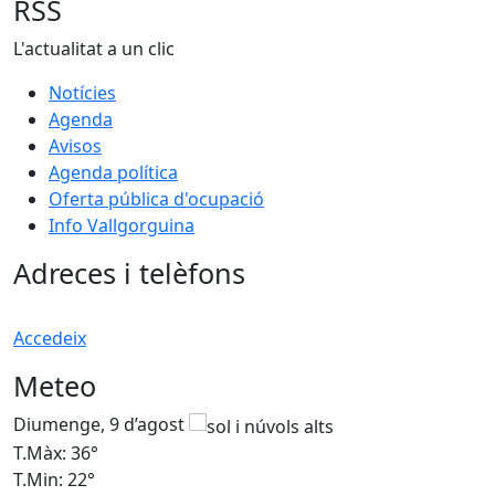
RSS
L'actualitat a un clic
Notícies
Agenda
Avisos
Agenda política
Oferta pública d'ocupació
Info Vallgorguina
Adreces i telèfons
Accedeix
Meteo
Diumenge, 9 d’agost
D
T.Màx: 36°
T
T.Min: 22°
T