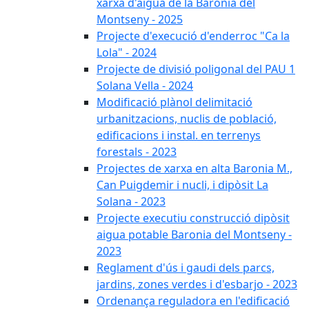
xarxa d'aigua de la Baronia del
Montseny - 2025
Projecte d'execució d'enderroc "Ca la
Lola" - 2024
Projecte de divisió poligonal del PAU 1
Solana Vella - 2024
Modificació plànol delimitació
urbanitzacions, nuclis de població,
edificacions i instal. en terrenys
forestals - 2023
Projectes de xarxa en alta Baronia M.,
Can Puigdemir i nucli, i dipòsit La
Solana - 2023
Projecte executiu construcció dipòsit
aigua potable Baronia del Montseny -
2023
Reglament d'ús i gaudi dels parcs,
jardins, zones verdes i d'esbarjo - 2023
Ordenança reguladora en l'edificació