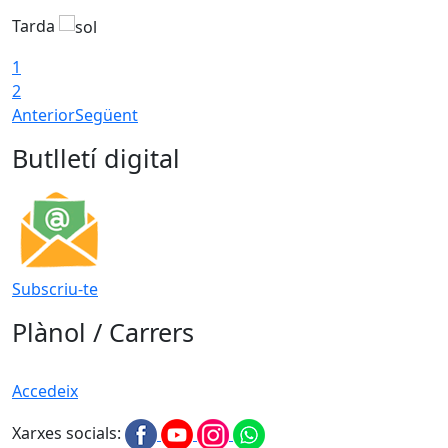
Tarda
T
1
2
Anterior
Següent
Butlletí digital
Subscriu-te
Plànol / Carrers
Accedeix
Xarxes socials: