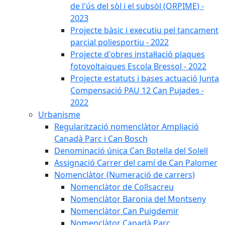
de l'ús del sòl i el subsòl (ORPIME) -
2023
Projecte bàsic i executiu pel tancament
parcial poliesportiu - 2022
Projecte d'obres instal·lació plaques
fotovoltaiques Escola Bressol - 2022
Projecte estatuts i bases actuació Junta
Compensació PAU 12 Can Pujades -
2022
Urbanisme
Regularització nomenclàtor Ampliació
Canadà Parc i Can Bosch
Denominació única Can Botella del Solell
Assignació Carrer del camí de Can Palomer
Nomenclàtor (Numeració de carrers)
Nomenclàtor de Collsacreu
Nomenclàtor Baronia del Montseny
Nomenclàtor Can Puigdemir
Nomenclàtor Canadà Parc