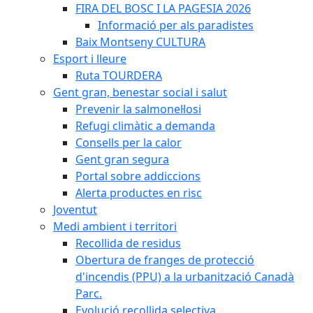
FIRA DEL BOSC I LA PAGESIA 2026
Informació per als paradistes
Baix Montseny CULTURA
Esport i lleure
Ruta TOURDERA
Gent gran, benestar social i salut
Prevenir la salmonel·losi
Refugi climàtic a demanda
Consells per la calor
Gent gran segura
Portal sobre addiccions
Alerta productes en risc
Joventut
Medi ambient i territori
Recollida de residus
Obertura de franges de protecció
d'incendis (PPU) a la urbanització Canadà
Parc.
Evolució recollida selectiva