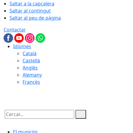
Saltar a la capçalera
Saltar al contingut
Saltar al peu de pàgina
Contactar
Idiomes
Català
Castellà
Anglès
Alemany
Francès
09.08.2026 | 08:58
Cercar:
El municipi