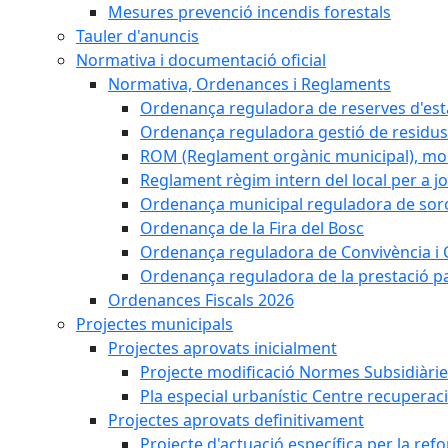
Mesures prevenció incendis forestals
Tauler d'anuncis
Normativa i documentació oficial
Normativa, Ordenances i Reglaments
Ordenança reguladora de reserves d'es
Ordenança reguladora gestió de residus
ROM (Reglament orgànic municipal), mod
Reglament règim intern del local per a j
Ordenança municipal reguladora de sorol
Ordenança de la Fira del Bosc
Ordenança reguladora de Convivència i 
Ordenança reguladora de la prestació p
Ordenances Fiscals 2026
Projectes municipals
Projectes aprovats inicialment
Projecte modificació Normes Subsidiàri
Pla especial urbanístic Centre recuperac
Projectes aprovats definitivament
Projecte d'actuació específica per la re