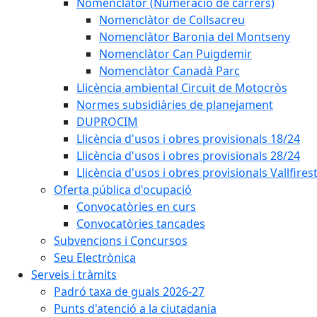
Nomenclàtor (Numeració de carrers)
Nomenclàtor de Collsacreu
Nomenclàtor Baronia del Montseny
Nomenclàtor Can Puigdemir
Nomenclàtor Canadà Parc
Llicència ambiental Circuit de Motocròs
Normes subsidiàries de planejament
DUPROCIM
Llicència d'usos i obres provisionals 18/24
Llicència d'usos i obres provisionals 28/24
Llicència d'usos i obres provisionals Vallfires
Oferta pública d'ocupació
Convocatòries en curs
Convocatòries tancades
Subvencions i Concursos
Seu Electrònica
Serveis i tràmits
Padró taxa de guals 2026-27
Punts d'atenció a la ciutadania