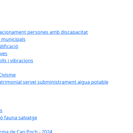
tacionament persones amb discapacitat
 municipals
ificació
oves
ls i vibracions
Civisme
atrimonial servei subministrament aigua potable
es
ió fauna salvatge
forma de Can Poch - 2024