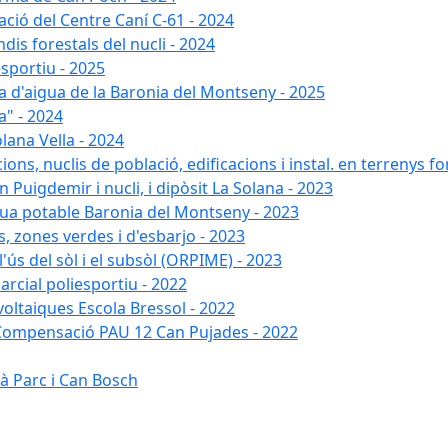
ació del Centre Caní C-61 - 2024
dis forestals del nucli - 2024
esportiu - 2025
xa d'aigua de la Baronia del Montseny - 2025
a" - 2024
lana Vella - 2024
ons, nuclis de població, edificacions i instal. en terrenys fo
 Puigdemir i nucli, i dipòsit La Solana - 2023
gua potable Baronia del Montseny - 2023
s, zones verdes i d'esbarjo - 2023
'ús del sòl i el subsòl (ORPIME) - 2023
arcial poliesportiu - 2022
ovoltaiques Escola Bressol - 2022
a Compensació PAU 12 Can Pujades - 2022
à Parc i Can Bosch