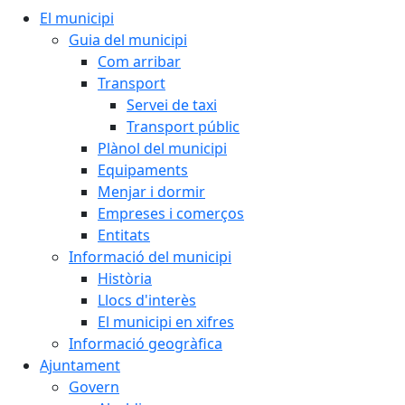
El municipi
Guia del municipi
Com arribar
Transport
Servei de taxi
Transport públic
Plànol del municipi
Equipaments
Menjar i dormir
Empreses i comerços
Entitats
Informació del municipi
Història
Llocs d'interès
El municipi en xifres
Informació geogràfica
Ajuntament
Govern