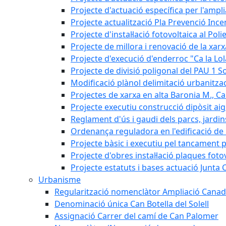
Projecte d'actuació específica per l'ampli
Projecte actualització Pla Prevenció Incen
Projecte d'instal·lació fotovoltaica al Poli
Projecte de millora i renovació de la xar
Projecte d'execució d'enderroc "Ca la Lol
Projecte de divisió poligonal del PAU 1 So
Modificació plànol delimitació urbanitzaci
Projectes de xarxa en alta Baronia M., Can
Projecte executiu construcció dipòsit ai
Reglament d'ús i gaudi dels parcs, jardin
Ordenança reguladora en l'edificació de l
Projecte bàsic i executiu pel tancament p
Projecte d'obres instal·lació plaques fot
Projecte estatuts i bases actuació Junt
Urbanisme
Regularització nomenclàtor Ampliació Canad
Denominació única Can Botella del Solell
Assignació Carrer del camí de Can Palomer