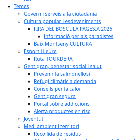
Temes
Govern i serveis a la ciutadania
Cultura popular i esdeveniments
FIRA DEL BOSC I LA PAGESIA 2026
Informació per als paradistes
Baix Montseny CULTURA
Esport i lleure
Ruta TOURDERA
Gent gran, benestar social i salut
Prevenir la salmonel·losi
Refugi climàtic a demanda
Consells per la calor
Gent gran segura
Portal sobre addiccions
Alerta productes en risc
Joventut
Medi ambient i territori
Recollida de residus