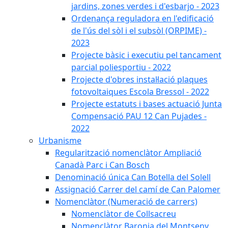
jardins, zones verdes i d'esbarjo - 2023
Ordenança reguladora en l'edificació
de l'ús del sòl i el subsòl (ORPIME) -
2023
Projecte bàsic i executiu pel tancament
parcial poliesportiu - 2022
Projecte d'obres instal·lació plaques
fotovoltaiques Escola Bressol - 2022
Projecte estatuts i bases actuació Junta
Compensació PAU 12 Can Pujades -
2022
Urbanisme
Regularització nomenclàtor Ampliació
Canadà Parc i Can Bosch
Denominació única Can Botella del Solell
Assignació Carrer del camí de Can Palomer
Nomenclàtor (Numeració de carrers)
Nomenclàtor de Collsacreu
Nomenclàtor Baronia del Montseny