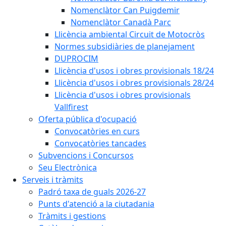
Nomenclàtor Can Puigdemir
Nomenclàtor Canadà Parc
Llicència ambiental Circuit de Motocròs
Normes subsidiàries de planejament
DUPROCIM
Llicència d'usos i obres provisionals 18/24
Llicència d'usos i obres provisionals 28/24
Llicència d'usos i obres provisionals
Vallfirest
Oferta pública d'ocupació
Convocatòries en curs
Convocatòries tancades
Subvencions i Concursos
Seu Electrònica
Serveis i tràmits
Padró taxa de guals 2026-27
Punts d'atenció a la ciutadania
Tràmits i gestions