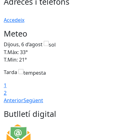
Adreces i telèfons
Accedeix
Meteo
Dijous, 6 d’agost
D
T.Màx: 33°
T
T.Min: 21°
T
Tarda
T
1
2
Anterior
Següent
Butlletí digital