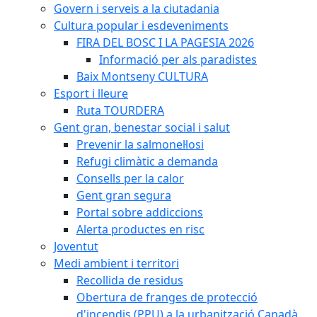
Govern i serveis a la ciutadania
Cultura popular i esdeveniments
FIRA DEL BOSC I LA PAGESIA 2026
Informació per als paradistes
Baix Montseny CULTURA
Esport i lleure
Ruta TOURDERA
Gent gran, benestar social i salut
Prevenir la salmonel·losi
Refugi climàtic a demanda
Consells per la calor
Gent gran segura
Portal sobre addiccions
Alerta productes en risc
Joventut
Medi ambient i territori
Recollida de residus
Obertura de franges de protecció
d'incendis (PPU) a la urbanització Canadà