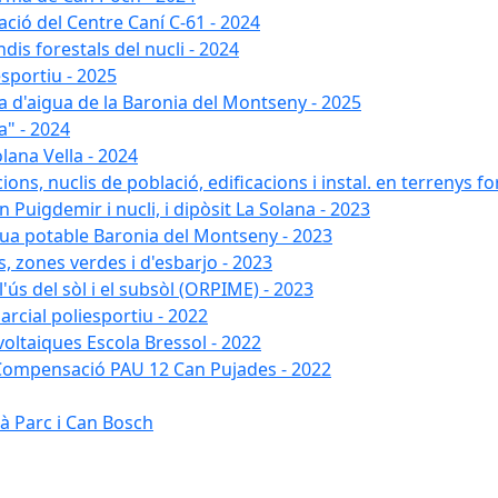
ació del Centre Caní C-61 - 2024
dis forestals del nucli - 2024
esportiu - 2025
xa d'aigua de la Baronia del Montseny - 2025
a" - 2024
lana Vella - 2024
ons, nuclis de població, edificacions i instal. en terrenys fo
 Puigdemir i nucli, i dipòsit La Solana - 2023
gua potable Baronia del Montseny - 2023
s, zones verdes i d'esbarjo - 2023
'ús del sòl i el subsòl (ORPIME) - 2023
arcial poliesportiu - 2022
ovoltaiques Escola Bressol - 2022
a Compensació PAU 12 Can Pujades - 2022
à Parc i Can Bosch