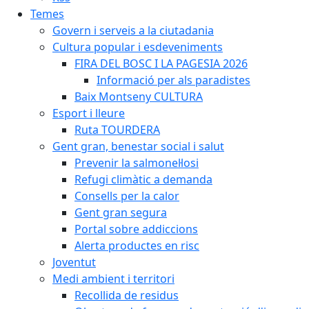
Temes
Govern i serveis a la ciutadania
Cultura popular i esdeveniments
FIRA DEL BOSC I LA PAGESIA 2026
Informació per als paradistes
Baix Montseny CULTURA
Esport i lleure
Ruta TOURDERA
Gent gran, benestar social i salut
Prevenir la salmonel·losi
Refugi climàtic a demanda
Consells per la calor
Gent gran segura
Portal sobre addiccions
Alerta productes en risc
Joventut
Medi ambient i territori
Recollida de residus