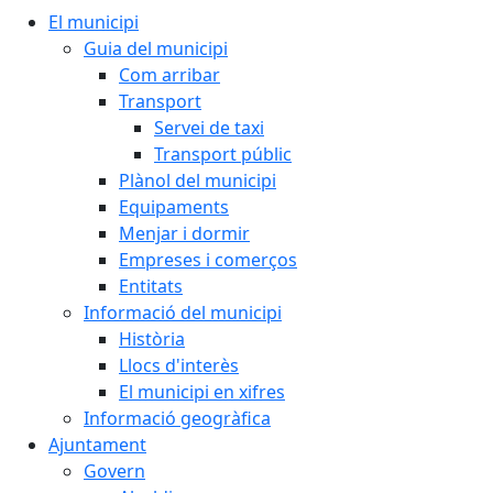
El municipi
Guia del municipi
Com arribar
Transport
Servei de taxi
Transport públic
Plànol del municipi
Equipaments
Menjar i dormir
Empreses i comerços
Entitats
Informació del municipi
Història
Llocs d'interès
El municipi en xifres
Informació geogràfica
Ajuntament
Govern