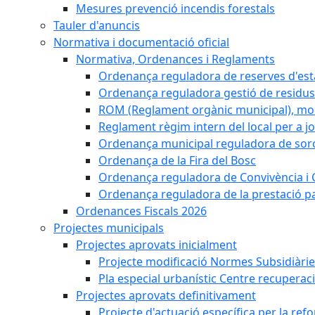
Mesures prevenció incendis forestals
Tauler d'anuncis
Normativa i documentació oficial
Normativa, Ordenances i Reglaments
Ordenança reguladora de reserves d'es
Ordenança reguladora gestió de residus
ROM (Reglament orgànic municipal), mod
Reglament règim intern del local per a j
Ordenança municipal reguladora de sorol
Ordenança de la Fira del Bosc
Ordenança reguladora de Convivència i 
Ordenança reguladora de la prestació p
Ordenances Fiscals 2026
Projectes municipals
Projectes aprovats inicialment
Projecte modificació Normes Subsidiàri
Pla especial urbanístic Centre recuperac
Projectes aprovats definitivament
Projecte d'actuació específica per la re