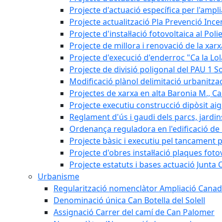
Projecte d'actuació específica per l'ampli
Projecte actualització Pla Prevenció Incen
Projecte d'instal·lació fotovoltaica al Poli
Projecte de millora i renovació de la xar
Projecte d'execució d'enderroc "Ca la Lol
Projecte de divisió poligonal del PAU 1 So
Modificació plànol delimitació urbanitzaci
Projectes de xarxa en alta Baronia M., Can
Projecte executiu construcció dipòsit ai
Reglament d'ús i gaudi dels parcs, jardin
Ordenança reguladora en l'edificació de l
Projecte bàsic i executiu pel tancament p
Projecte d'obres instal·lació plaques fot
Projecte estatuts i bases actuació Junt
Urbanisme
Regularització nomenclàtor Ampliació Canad
Denominació única Can Botella del Solell
Assignació Carrer del camí de Can Palomer