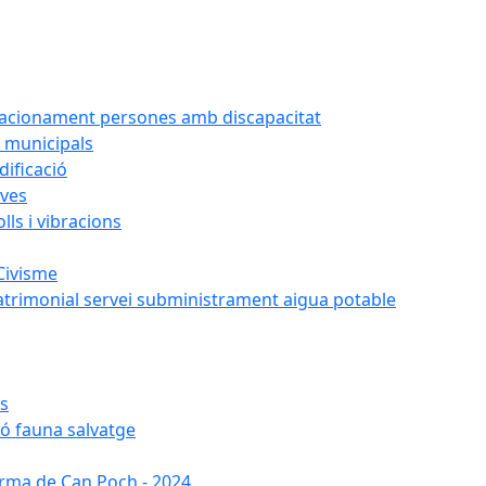
tacionament persones amb discapacitat
 municipals
ificació
oves
ls i vibracions
Civisme
atrimonial servei subministrament aigua potable
es
ió fauna salvatge
forma de Can Poch - 2024