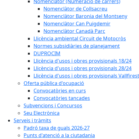
Nomenclàtor (Numeració de carrers)
Nomenclàtor de Collsacreu
Nomenclàtor Baronia del Montseny
Nomenclàtor Can Puigdemir
Nomenclàtor Canadà Parc
Llicència ambiental Circuit de Motocròs
Normes subsidiàries de planejament
DUPROCIM
Llicència d'usos i obres provisionals 18/24
Llicència d'usos i obres provisionals 28/24
Llicència d'usos i obres provisionals Vallfires
Oferta pública d'ocupació
Convocatòries en curs
Convocatòries tancades
Subvencions i Concursos
Seu Electrònica
Serveis i tràmits
Padró taxa de guals 2026-27
Punts d'atenció a la ciutadania