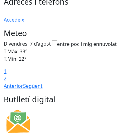
Adreces i telèfons
Accedeix
Meteo
Divendres, 7 d’agost
D
T.Màx: 33°
T
T.Min: 22°
T
1
2
Anterior
Següent
Butlletí digital