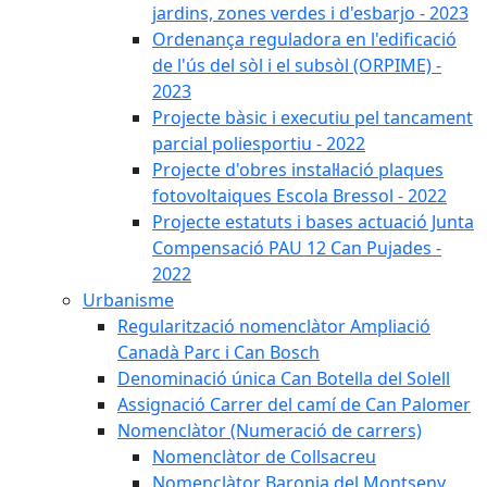
jardins, zones verdes i d'esbarjo - 2023
Ordenança reguladora en l'edificació
de l'ús del sòl i el subsòl (ORPIME) -
2023
Projecte bàsic i executiu pel tancament
parcial poliesportiu - 2022
Projecte d'obres instal·lació plaques
fotovoltaiques Escola Bressol - 2022
Projecte estatuts i bases actuació Junta
Compensació PAU 12 Can Pujades -
2022
Urbanisme
Regularització nomenclàtor Ampliació
Canadà Parc i Can Bosch
Denominació única Can Botella del Solell
Assignació Carrer del camí de Can Palomer
Nomenclàtor (Numeració de carrers)
Nomenclàtor de Collsacreu
Nomenclàtor Baronia del Montseny