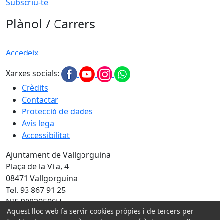
Subscriu-te
Plànol / Carrers
Accedeix
Xarxes socials:
Crèdits
Contactar
Protecció de dades
Avís legal
Accessibilitat
Ajuntament de Vallgorguina
Plaça de la Vila, 4
08471 Vallgorguina
Tel. 93 867 91 25
NIF P0829500H
Aquest lloc web fa servir cookies pròpies i de tercers per