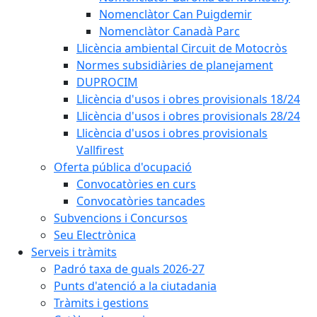
Nomenclàtor Can Puigdemir
Nomenclàtor Canadà Parc
Llicència ambiental Circuit de Motocròs
Normes subsidiàries de planejament
DUPROCIM
Llicència d'usos i obres provisionals 18/24
Llicència d'usos i obres provisionals 28/24
Llicència d'usos i obres provisionals
Vallfirest
Oferta pública d'ocupació
Convocatòries en curs
Convocatòries tancades
Subvencions i Concursos
Seu Electrònica
Serveis i tràmits
Padró taxa de guals 2026-27
Punts d'atenció a la ciutadania
Tràmits i gestions