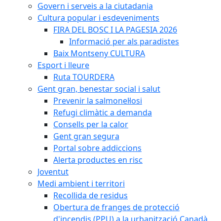
Govern i serveis a la ciutadania
Cultura popular i esdeveniments
FIRA DEL BOSC I LA PAGESIA 2026
Informació per als paradistes
Baix Montseny CULTURA
Esport i lleure
Ruta TOURDERA
Gent gran, benestar social i salut
Prevenir la salmonel·losi
Refugi climàtic a demanda
Consells per la calor
Gent gran segura
Portal sobre addiccions
Alerta productes en risc
Joventut
Medi ambient i territori
Recollida de residus
Obertura de franges de protecció
d'incendis (PPU) a la urbanització Canadà