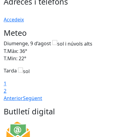
Adreces i telèfons
Accedeix
Meteo
Diumenge, 9 d’agost
D
T.Màx: 36°
T
T.Min: 22°
T
Tarda
T
1
2
Anterior
Següent
Butlletí digital