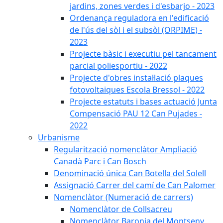
jardins, zones verdes i d'esbarjo - 2023
Ordenança reguladora en l'edificació
de l'ús del sòl i el subsòl (ORPIME) -
2023
Projecte bàsic i executiu pel tancament
parcial poliesportiu - 2022
Projecte d'obres instal·lació plaques
fotovoltaiques Escola Bressol - 2022
Projecte estatuts i bases actuació Junta
Compensació PAU 12 Can Pujades -
2022
Urbanisme
Regularització nomenclàtor Ampliació
Canadà Parc i Can Bosch
Denominació única Can Botella del Solell
Assignació Carrer del camí de Can Palomer
Nomenclàtor (Numeració de carrers)
Nomenclàtor de Collsacreu
Nomenclàtor Baronia del Montseny