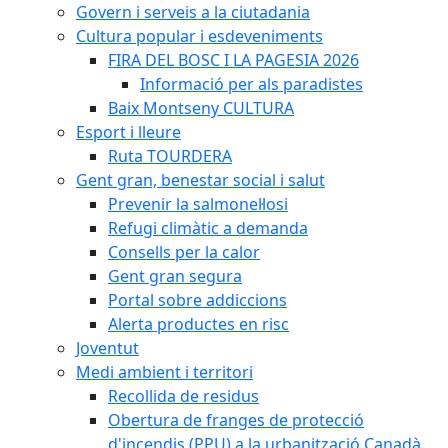
Govern i serveis a la ciutadania
Cultura popular i esdeveniments
FIRA DEL BOSC I LA PAGESIA 2026
Informació per als paradistes
Baix Montseny CULTURA
Esport i lleure
Ruta TOURDERA
Gent gran, benestar social i salut
Prevenir la salmonel·losi
Refugi climàtic a demanda
Consells per la calor
Gent gran segura
Portal sobre addiccions
Alerta productes en risc
Joventut
Medi ambient i territori
Recollida de residus
Obertura de franges de protecció
d'incendis (PPU) a la urbanització Canadà