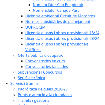
Nomenclàtor Can Puigdemir
Nomenclàtor Canadà Parc
Llicència ambiental Circuit de Motocròs
Normes subsidiàries de planejament
DUPROCIM
Llicència d'usos i obres provisionals 18/24
Llicència d'usos i obres provisionals 28/24
Llicència d'usos i obres provisionals
Vallfirest
Oferta pública d'ocupació
Convocatòries en curs
Convocatòries tancades
Subvencions i Concursos
Seu Electrònica
Serveis i tràmits
Padró taxa de guals 2026-27
Punts d'atenció a la ciutadania
Tràmits i gestions