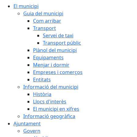
El municipi
Guia del municipi
Com arribar
Transport
Servei de taxi
Transport públic
Plànol del municipi
Equipaments
Menjar i dormir
Empreses i comerços
Entitats
Informació del municipi
Història
Llocs d'interès
El municipi en xifres
Informació geogràfica
Ajuntament
Govern