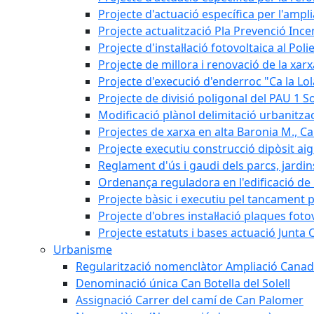
Projecte d'actuació específica per l'ampli
Projecte actualització Pla Prevenció Incen
Projecte d'instal·lació fotovoltaica al Poli
Projecte de millora i renovació de la xar
Projecte d'execució d'enderroc "Ca la Lol
Projecte de divisió poligonal del PAU 1 So
Modificació plànol delimitació urbanitzaci
Projectes de xarxa en alta Baronia M., Can
Projecte executiu construcció dipòsit ai
Reglament d'ús i gaudi dels parcs, jardin
Ordenança reguladora en l'edificació de l
Projecte bàsic i executiu pel tancament p
Projecte d'obres instal·lació plaques fot
Projecte estatuts i bases actuació Junt
Urbanisme
Regularització nomenclàtor Ampliació Canad
Denominació única Can Botella del Solell
Assignació Carrer del camí de Can Palomer