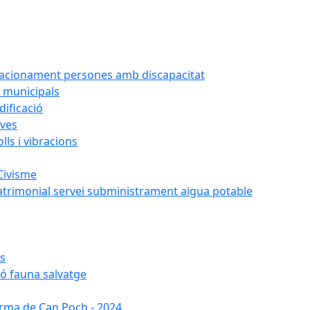
tacionament persones amb discapacitat
 municipals
ificació
oves
ls i vibracions
Civisme
atrimonial servei subministrament aigua potable
es
ió fauna salvatge
forma de Can Poch - 2024