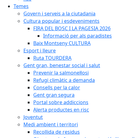
Temes
Govern i serveis a la ciutadania
Cultura popular i esdeveniments
FIRA DEL BOSC I LA PAGESIA 2026
Informació per als paradistes
Baix Montseny CULTURA
Esport i lleure
Ruta TOURDERA
Gent gran, benestar social i salut
Prevenir la salmonel·losi
Refugi climàtic a demanda
Consells per la calor
Gent gran segura
Portal sobre addiccions
Alerta productes en risc
Joventut
Medi ambient i territori
Recollida de residus