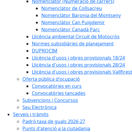
Nomenclàtor (Numeració de carrers)
Nomenclàtor de Collsacreu
Nomenclàtor Baronia del Montseny
Nomenclàtor Can Puigdemir
Nomenclàtor Canadà Parc
Llicència ambiental Circuit de Motocròs
Normes subsidiàries de planejament
DUPROCIM
Llicència d'usos i obres provisionals 18/24
Llicència d'usos i obres provisionals 28/24
Llicència d'usos i obres provisionals Vallfires
Oferta pública d'ocupació
Convocatòries en curs
Convocatòries tancades
Subvencions i Concursos
Seu Electrònica
Serveis i tràmits
Padró taxa de guals 2026-27
Punts d'atenció a la ciutadania