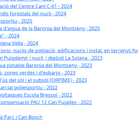
ació del Centre Caní C-61 - 2024
dis forestals del nucli - 2024
esportiu - 2025
xa d'aigua de la Baronia del Montseny - 2025
a" - 2024
lana Vella - 2024
ons, nuclis de població, edificacions i instal. en terrenys fo
 Puigdemir i nucli, i dipòsit La Solana - 2023
gua potable Baronia del Montseny - 2023
s, zones verdes i d'esbarjo - 2023
'ús del sòl i el subsòl (ORPIME) - 2023
arcial poliesportiu - 2022
ovoltaiques Escola Bressol - 2022
a Compensació PAU 12 Can Pujades - 2022
à Parc i Can Bosch