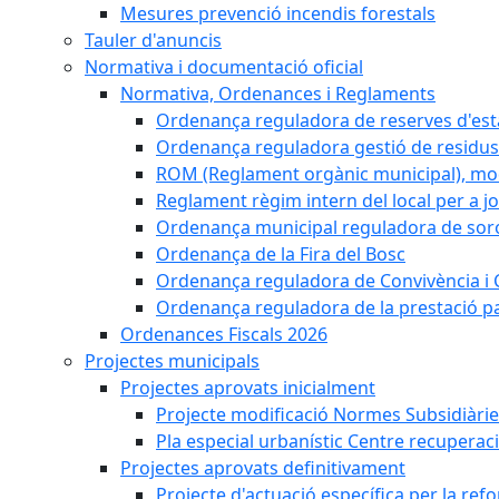
Mesures prevenció incendis forestals
Tauler d'anuncis
Normativa i documentació oficial
Normativa, Ordenances i Reglaments
Ordenança reguladora de reserves d'es
Ordenança reguladora gestió de residus
ROM (Reglament orgànic municipal), mod
Reglament règim intern del local per a j
Ordenança municipal reguladora de sorol
Ordenança de la Fira del Bosc
Ordenança reguladora de Convivència i 
Ordenança reguladora de la prestació p
Ordenances Fiscals 2026
Projectes municipals
Projectes aprovats inicialment
Projecte modificació Normes Subsidiàri
Pla especial urbanístic Centre recuperac
Projectes aprovats definitivament
Projecte d'actuació específica per la re