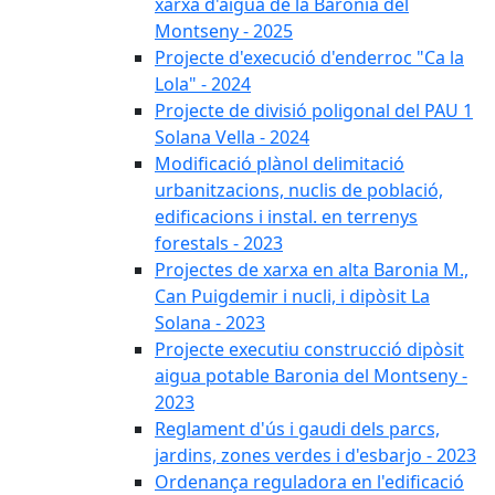
xarxa d'aigua de la Baronia del
Montseny - 2025
Projecte d'execució d'enderroc "Ca la
Lola" - 2024
Projecte de divisió poligonal del PAU 1
Solana Vella - 2024
Modificació plànol delimitació
urbanitzacions, nuclis de població,
edificacions i instal. en terrenys
forestals - 2023
Projectes de xarxa en alta Baronia M.,
Can Puigdemir i nucli, i dipòsit La
Solana - 2023
Projecte executiu construcció dipòsit
aigua potable Baronia del Montseny -
2023
Reglament d'ús i gaudi dels parcs,
jardins, zones verdes i d'esbarjo - 2023
Ordenança reguladora en l'edificació