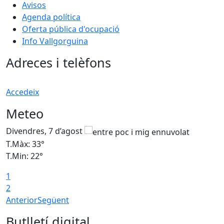
Avisos
Agenda política
Oferta pública d'ocupació
Info Vallgorguina
Adreces i telèfons
Accedeix
Meteo
Divendres, 7 d’agost
D
T.Màx: 33°
T
T.Min: 22°
T
1
2
Anterior
Següent
Butlletí digital