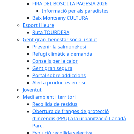
FIRA DEL BOSC I LA PAGESIA 2026
Informació per als paradistes
Baix Montseny CULTURA
Esport i lleure
Ruta TOURDERA
Gent gran, benestar social i salut
Prevenir la salmonel·losi
Refugi climàtic a demanda
Consells per la calor
Gent gran segura
Portal sobre addiccions
Alerta productes en risc
Joventut
Medi ambient i territori
Recollida de residus
Obertura de franges de protecció
d'incendis (PPU) a la urbanització Canadà
Parc.
Evolució recollida selectiva