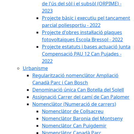
de l'ús del sòl i el subsòl (ORPIME) -
2023
Projecte bàsic i executiu pel tancament
parcial poliesportiu - 2022
Projecte d'obres instal·lació plaques
fotovoltaiques Escola Bressol - 2022
Projecte estatuts i bases actuació Junta
Compensació PAU 12 Can Pujades -
2022
Urbanisme
Regularització nomenclàtor Ampliació
Canadà Parc i Can Bosch
Denominació única Can Botella del Solell
Assignació Carrer del camí de Can Palomer
Nomenclàtor (Numeració de carrers)
Nomenclàtor de Collsacreu
Nomenclàtor Baronia del Montseny
Nomenclàtor Can Puigdemir
Nomenclàtor Canadà Parc