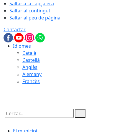
Saltar a la capçalera
Saltar al contingut
Saltar al peu de pàgina
Contactar
Idiomes
Català
Castellà
Anglès
Alemany
Francès
07.08.2026 | 03:32
Cercar:
El municipi