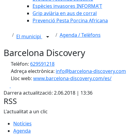
Espècies invasores INFORMA'T
Grip aviària en aus de corral
Prevenció Pesta Porcina Africana
Agenda / Telèfons
El municipi
Barcelona Discovery
Telèfon:
629591218
Adreça electrònica:
info@barcelona-discovery.com
Lloc web:
www.barcelona-discovery.com/es/
Facebook
X
Darrera actualització: 2.06.2018 | 13:36
RSS
L'actualitat a un clic
Notícies
Agenda