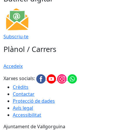
Subscriu-te
Plànol / Carrers
Accedeix
Xarxes socials:
Crèdits
Contactar
Protecció de dades
Avís legal
Accessibilitat
Ajuntament de Vallgorguina