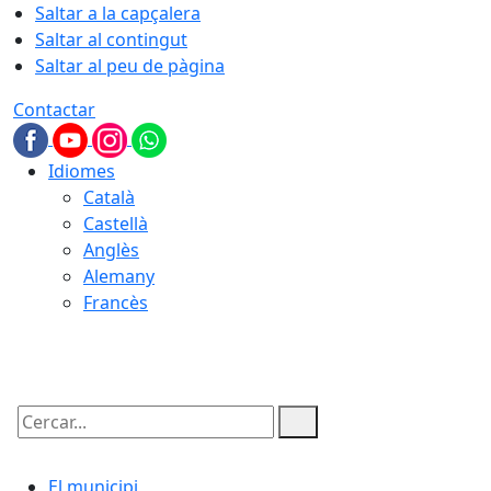
Saltar a la capçalera
Saltar al contingut
Saltar al peu de pàgina
Contactar
Idiomes
Català
Castellà
Anglès
Alemany
Francès
09.08.2026 | 05:44
Cercar:
El municipi