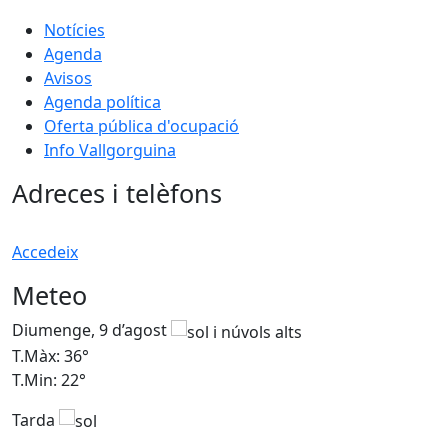
Notícies
Agenda
Avisos
Agenda política
Oferta pública d'ocupació
Info Vallgorguina
Adreces i telèfons
Accedeix
Meteo
Diumenge, 9 d’agost
D
T.Màx: 36°
T
T.Min: 22°
T
Tarda
T