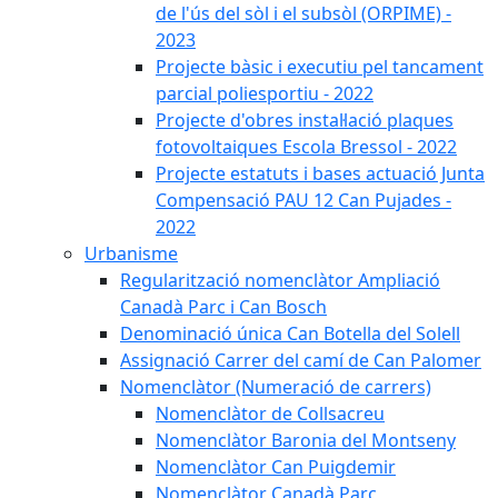
de l'ús del sòl i el subsòl (ORPIME) -
2023
Projecte bàsic i executiu pel tancament
parcial poliesportiu - 2022
Projecte d'obres instal·lació plaques
fotovoltaiques Escola Bressol - 2022
Projecte estatuts i bases actuació Junta
Compensació PAU 12 Can Pujades -
2022
Urbanisme
Regularització nomenclàtor Ampliació
Canadà Parc i Can Bosch
Denominació única Can Botella del Solell
Assignació Carrer del camí de Can Palomer
Nomenclàtor (Numeració de carrers)
Nomenclàtor de Collsacreu
Nomenclàtor Baronia del Montseny
Nomenclàtor Can Puigdemir
Nomenclàtor Canadà Parc