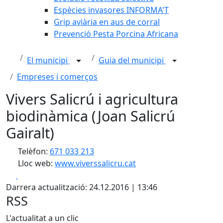
Espècies invasores INFORMA'T
Grip aviària en aus de corral
Prevenció Pesta Porcina Africana
El municipi
Guia del municipi
Empreses i comerços
Vivers Salicrú i agricultura
biodinàmica (Joan Salicrú
Gairalt)
Telèfon:
671 033 213
Lloc web:
www.viverssalicru.cat
Facebook
X
Darrera actualització: 24.12.2016 | 13:46
RSS
L'actualitat a un clic