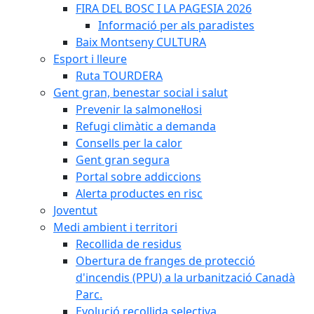
FIRA DEL BOSC I LA PAGESIA 2026
Informació per als paradistes
Baix Montseny CULTURA
Esport i lleure
Ruta TOURDERA
Gent gran, benestar social i salut
Prevenir la salmonel·losi
Refugi climàtic a demanda
Consells per la calor
Gent gran segura
Portal sobre addiccions
Alerta productes en risc
Joventut
Medi ambient i territori
Recollida de residus
Obertura de franges de protecció
d'incendis (PPU) a la urbanització Canadà
Parc.
Evolució recollida selectiva