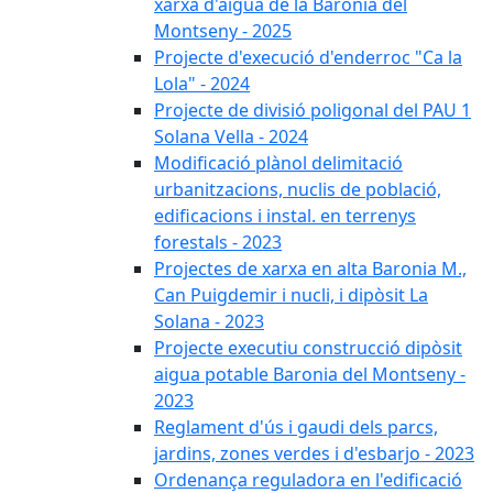
xarxa d'aigua de la Baronia del
Montseny - 2025
Projecte d'execució d'enderroc "Ca la
Lola" - 2024
Projecte de divisió poligonal del PAU 1
Solana Vella - 2024
Modificació plànol delimitació
urbanitzacions, nuclis de població,
edificacions i instal. en terrenys
forestals - 2023
Projectes de xarxa en alta Baronia M.,
Can Puigdemir i nucli, i dipòsit La
Solana - 2023
Projecte executiu construcció dipòsit
aigua potable Baronia del Montseny -
2023
Reglament d'ús i gaudi dels parcs,
jardins, zones verdes i d'esbarjo - 2023
Ordenança reguladora en l'edificació