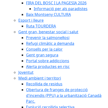
FIRA DEL BOSC I LA PAGESIA 2026
Informació per als paradistes
Baix Montseny CULTURA
Esport i lleure
Ruta TOURDERA
Gent gran, benestar social i salut
Prevenir la salmonel·losi
Refugi climàtic a demanda
Consells per la calor
Gent gran segura
Portal sobre addiccions
Alerta productes en risc
Joventut
Medi ambient i territori
Recollida de residus
Obertura de franges de protecció
d'incendis (PPU) a la urbanització Canadà
Parc.
Evolució recollida selectiva