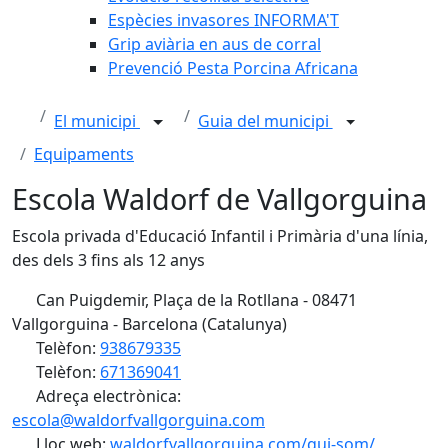
Espècies invasores INFORMA'T
Grip aviària en aus de corral
Prevenció Pesta Porcina Africana
El municipi
Guia del municipi
Equipaments
Escola Waldorf de Vallgorguina
Escola privada d'Educació Infantil i Primària d'una línia,
des dels 3 fins als 12 anys
Can Puigdemir, Plaça de la Rotllana - 08471
Vallgorguina - Barcelona (Catalunya)
Telèfon:
938679335
Telèfon:
671369041
Adreça electrònica:
escola@waldorfvallgorguina.com
Lloc web:
waldorfvallgorguina.com/qui-som/