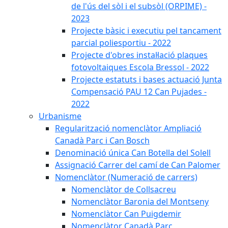
de l'ús del sòl i el subsòl (ORPIME) -
2023
Projecte bàsic i executiu pel tancament
parcial poliesportiu - 2022
Projecte d'obres instal·lació plaques
fotovoltaiques Escola Bressol - 2022
Projecte estatuts i bases actuació Junta
Compensació PAU 12 Can Pujades -
2022
Urbanisme
Regularització nomenclàtor Ampliació
Canadà Parc i Can Bosch
Denominació única Can Botella del Solell
Assignació Carrer del camí de Can Palomer
Nomenclàtor (Numeració de carrers)
Nomenclàtor de Collsacreu
Nomenclàtor Baronia del Montseny
Nomenclàtor Can Puigdemir
Nomenclàtor Canadà Parc