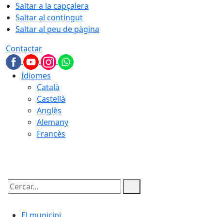
Saltar a la capçalera
Saltar al contingut
Saltar al peu de pàgina
Contactar
Idiomes
Català
Castellà
Anglès
Alemany
Francès
06.08.2026 | 00:39
Cercar:
El municipi