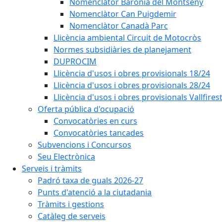
Nomenclàtor Baronia del Montseny
Nomenclàtor Can Puigdemir
Nomenclàtor Canadà Parc
Llicència ambiental Circuit de Motocròs
Normes subsidiàries de planejament
DUPROCIM
Llicència d'usos i obres provisionals 18/24
Llicència d'usos i obres provisionals 28/24
Llicència d'usos i obres provisionals Vallfires
Oferta pública d'ocupació
Convocatòries en curs
Convocatòries tancades
Subvencions i Concursos
Seu Electrònica
Serveis i tràmits
Padró taxa de guals 2026-27
Punts d'atenció a la ciutadania
Tràmits i gestions
Catàleg de serveis