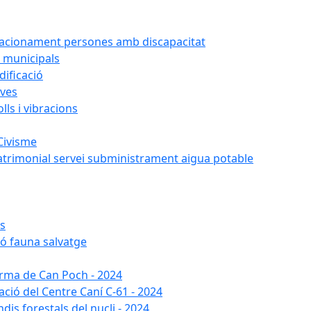
tacionament persones amb discapacitat
 municipals
ificació
oves
ls i vibracions
Civisme
atrimonial servei subministrament aigua potable
es
ió fauna salvatge
forma de Can Poch - 2024
ació del Centre Caní C-61 - 2024
dis forestals del nucli - 2024