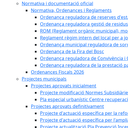
Normativa i documentació oficial
Normativa, Ordenances i Reglaments
Ordenança reguladora de reserves d'es
Ordenança reguladora gestió de residus
ROM (Reglament orgànic municipal), mod
Reglament règim intern del local per a j
Ordenança municipal reguladora de sorol
Ordenança de la Fira del Bosc
Ordenança reguladora de Convivència i 
Ordenança reguladora de la prestació p
Ordenances Fiscals 2026
Projectes municipals
Projectes aprovats inicialment
Projecte modificació Normes Subsidiàri
Pla especial urbanístic Centre recuperac
Projectes aprovats definitivament
Projecte d'actuació específica per la re
Projecte d'actuació específica per l'ampli
Projecte actualització Pla Prevenció Incen