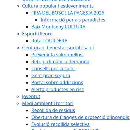
Cultura popular i esdeveniments
FIRA DEL BOSC I LA PAGESIA 2026
Informació per als paradistes
Baix Montseny CULTURA
Esport i lleure
Ruta TOURDERA
Gent gran, benestar social i salut
Prevenir la salmonel·losi
Refugi climàtic a demanda
Consells per la calor
Gent gran segura
Portal sobre addiccions
Alerta productes en risc
Joventut
Medi ambient i territori
Recollida de residus
Obertura de franges de protecció d'incendis 
Evolució recollida selectiva