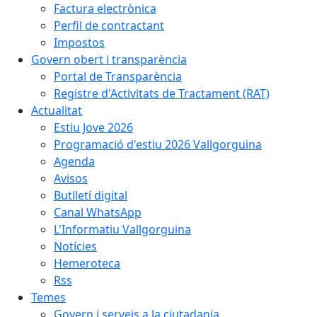
Factura electrònica
Perfil de contractant
Impostos
Govern obert i transparència
Portal de Transparència
Registre d'Activitats de Tractament (RAT)
Actualitat
Estiu Jove 2026
Programació d'estiu 2026 Vallgorguina
Agenda
Avisos
Butlletí digital
Canal WhatsApp
L'Informatiu Vallgorguina
Notícies
Hemeroteca
Rss
Temes
Govern i serveis a la ciutadania