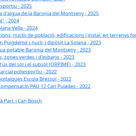
esportiu - 2025
xa d'aigua de la Baronia del Montseny - 2025
a" - 2024
lana Vella - 2024
ons, nuclis de població, edificacions i instal. en terrenys fo
 Puigdemir i nucli, i dipòsit La Solana - 2023
gua potable Baronia del Montseny - 2023
s, zones verdes i d'esbarjo - 2023
'ús del sòl i el subsòl (ORPIME) - 2023
arcial poliesportiu - 2022
ovoltaiques Escola Bressol - 2022
a Compensació PAU 12 Can Pujades - 2022
à Parc i Can Bosch