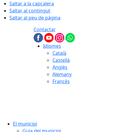
Saltar a la capçalera
Saltar al contingut
Saltar al peu de pàgina
Contactar
Idiomes
Català
Castellà
Anglès
Alemany
Francès
06.08.2026 | 13:02
El municipi
Guia del municipi