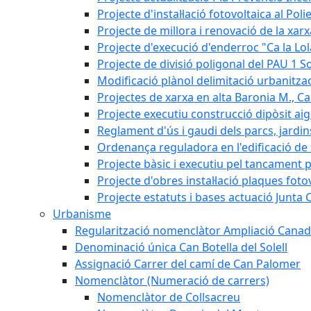
Projecte d'instal·lació fotovoltaica al Poli
Projecte de millora i renovació de la xar
Projecte d'execució d'enderroc "Ca la Lol
Projecte de divisió poligonal del PAU 1 So
Modificació plànol delimitació urbanitzaci
Projectes de xarxa en alta Baronia M., Can
Projecte executiu construcció dipòsit ai
Reglament d'ús i gaudi dels parcs, jardin
Ordenança reguladora en l'edificació de l
Projecte bàsic i executiu pel tancament p
Projecte d'obres instal·lació plaques fot
Projecte estatuts i bases actuació Junt
Urbanisme
Regularització nomenclàtor Ampliació Canad
Denominació única Can Botella del Solell
Assignació Carrer del camí de Can Palomer
Nomenclàtor (Numeració de carrers)
Nomenclàtor de Collsacreu