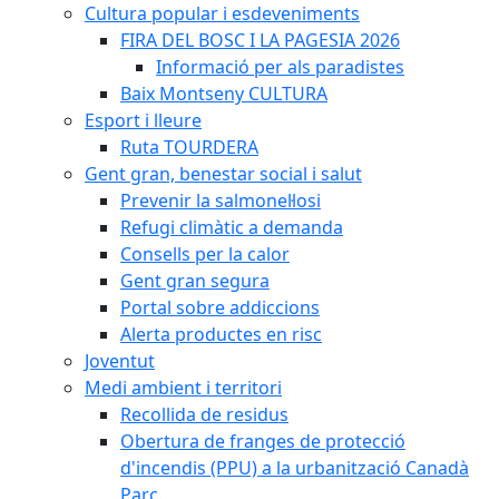
Cultura popular i esdeveniments
FIRA DEL BOSC I LA PAGESIA 2026
Informació per als paradistes
Baix Montseny CULTURA
Esport i lleure
Ruta TOURDERA
Gent gran, benestar social i salut
Prevenir la salmonel·losi
Refugi climàtic a demanda
Consells per la calor
Gent gran segura
Portal sobre addiccions
Alerta productes en risc
Joventut
Medi ambient i territori
Recollida de residus
Obertura de franges de protecció
d'incendis (PPU) a la urbanització Canadà
Parc.