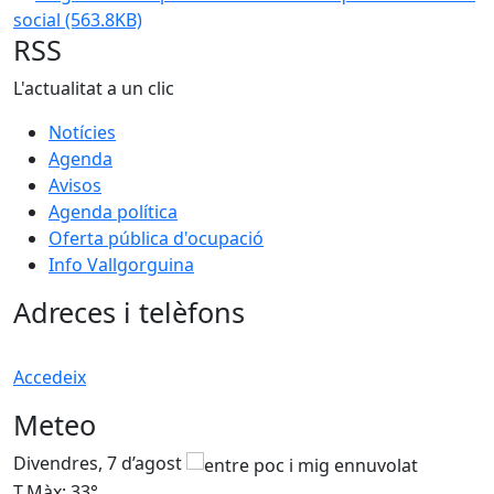
social
(563.8KB)
RSS
L'actualitat a un clic
Notícies
Agenda
Avisos
Agenda política
Oferta pública d'ocupació
Info Vallgorguina
Adreces i telèfons
Accedeix
Meteo
Divendres, 7 d’agost
D
T.Màx: 33°
T