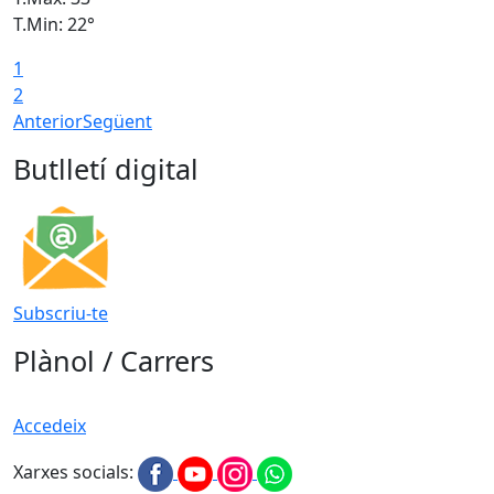
T.Min: 22°
T
1
2
Anterior
Següent
Butlletí digital
Subscriu-te
Plànol / Carrers
Accedeix
Xarxes socials: