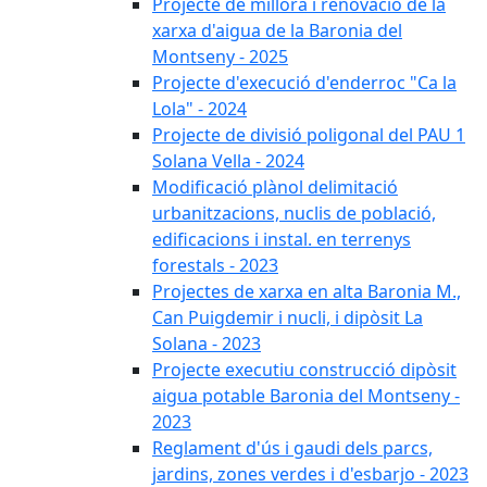
Projecte de millora i renovació de la
xarxa d'aigua de la Baronia del
Montseny - 2025
Projecte d'execució d'enderroc "Ca la
Lola" - 2024
Projecte de divisió poligonal del PAU 1
Solana Vella - 2024
Modificació plànol delimitació
urbanitzacions, nuclis de població,
edificacions i instal. en terrenys
forestals - 2023
Projectes de xarxa en alta Baronia M.,
Can Puigdemir i nucli, i dipòsit La
Solana - 2023
Projecte executiu construcció dipòsit
aigua potable Baronia del Montseny -
2023
Reglament d'ús i gaudi dels parcs,
jardins, zones verdes i d'esbarjo - 2023