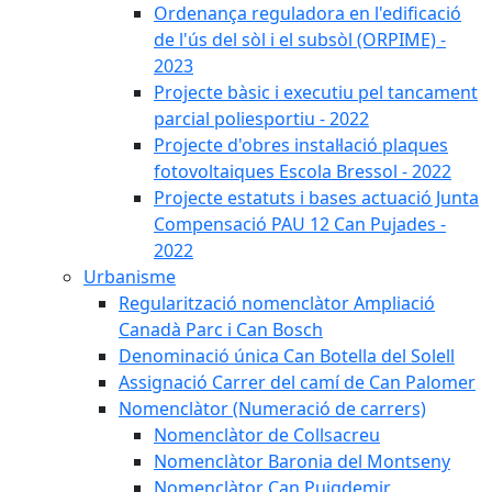
Ordenança reguladora en l'edificació
de l'ús del sòl i el subsòl (ORPIME) -
2023
Projecte bàsic i executiu pel tancament
parcial poliesportiu - 2022
Projecte d'obres instal·lació plaques
fotovoltaiques Escola Bressol - 2022
Projecte estatuts i bases actuació Junta
Compensació PAU 12 Can Pujades -
2022
Urbanisme
Regularització nomenclàtor Ampliació
Canadà Parc i Can Bosch
Denominació única Can Botella del Solell
Assignació Carrer del camí de Can Palomer
Nomenclàtor (Numeració de carrers)
Nomenclàtor de Collsacreu
Nomenclàtor Baronia del Montseny
Nomenclàtor Can Puigdemir