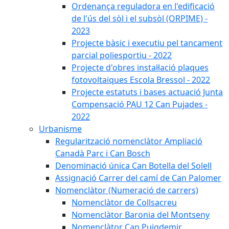
Ordenança reguladora en l'edificació
de l'ús del sòl i el subsòl (ORPIME) -
2023
Projecte bàsic i executiu pel tancament
parcial poliesportiu - 2022
Projecte d'obres instal·lació plaques
fotovoltaiques Escola Bressol - 2022
Projecte estatuts i bases actuació Junta
Compensació PAU 12 Can Pujades -
2022
Urbanisme
Regularització nomenclàtor Ampliació
Canadà Parc i Can Bosch
Denominació única Can Botella del Solell
Assignació Carrer del camí de Can Palomer
Nomenclàtor (Numeració de carrers)
Nomenclàtor de Collsacreu
Nomenclàtor Baronia del Montseny
Nomenclàtor Can Puigdemir