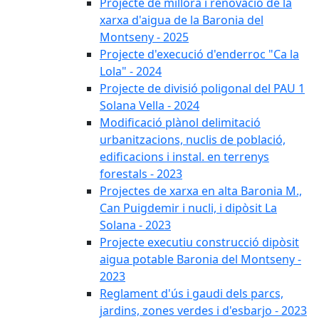
Projecte de millora i renovació de la
xarxa d'aigua de la Baronia del
Montseny - 2025
Projecte d'execució d'enderroc "Ca la
Lola" - 2024
Projecte de divisió poligonal del PAU 1
Solana Vella - 2024
Modificació plànol delimitació
urbanitzacions, nuclis de població,
edificacions i instal. en terrenys
forestals - 2023
Projectes de xarxa en alta Baronia M.,
Can Puigdemir i nucli, i dipòsit La
Solana - 2023
Projecte executiu construcció dipòsit
aigua potable Baronia del Montseny -
2023
Reglament d'ús i gaudi dels parcs,
jardins, zones verdes i d'esbarjo - 2023