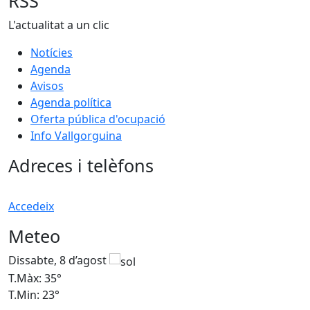
RSS
L'actualitat a un clic
Notícies
Agenda
Avisos
Agenda política
Oferta pública d'ocupació
Info Vallgorguina
Adreces i telèfons
Accedeix
Meteo
Dissabte, 8 d’agost
D
T.Màx: 35°
T
T.Min: 23°
T