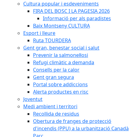
Cultura popular i esdeveniments
FIRA DEL BOSC I LA PAGESIA 2026
Informació per als paradistes
Baix Montseny CULTURA
Esport i lleure
Ruta TOURDERA
Gent gran, benestar social i salut
Prevenir la salmonel·losi
Refugi climàtic a demanda
Consells per la calor
Gent gran segura
Portal sobre addiccions
Alerta productes en risc
Joventut
Medi ambient i territori
Recollida de residus
Obertura de franges de protecció
d'incendis (PPU) a la urbanització Canadà
Parc.