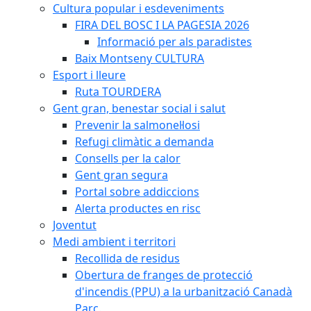
Cultura popular i esdeveniments
FIRA DEL BOSC I LA PAGESIA 2026
Informació per als paradistes
Baix Montseny CULTURA
Esport i lleure
Ruta TOURDERA
Gent gran, benestar social i salut
Prevenir la salmonel·losi
Refugi climàtic a demanda
Consells per la calor
Gent gran segura
Portal sobre addiccions
Alerta productes en risc
Joventut
Medi ambient i territori
Recollida de residus
Obertura de franges de protecció
d'incendis (PPU) a la urbanització Canadà
Parc.