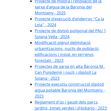
Projecte de millora i renovació de la
xarxa d'aigua de la Baronia del
Montseny - 2025
Projecte d'execució d'enderroc "Ca la
Lola" - 2024
Projecte de divisió poligonal del PAU 1
Solana Vella - 2024
Modificació plànol delimitació
urbanitzacions, nuclis de població,
edificacions i instal. en terrenys
forestals - 2023
Projectes de xarxa en alta Baronia M.,
Can Puigdemir i nucli, i dipòsit La
Solana - 2023
Projecte executiu construcció dipòsit
aigua potable Baronia del Montseny -
2023
Reglament d'ús i gaudi dels parcs,
jardins, zones verdes i d'esbarjo - 2023