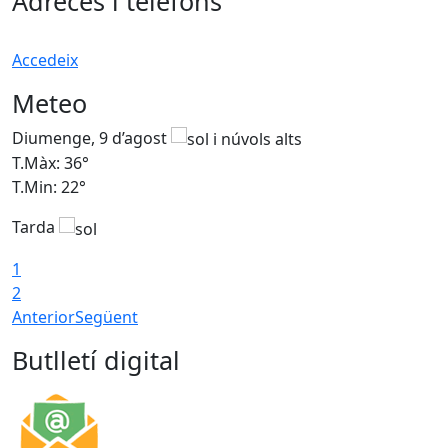
Adreces i telèfons
Accedeix
Meteo
Diumenge, 9 d’agost
D
T.Màx: 36°
T
T.Min: 22°
T
Tarda
T
1
2
Anterior
Següent
Butlletí digital