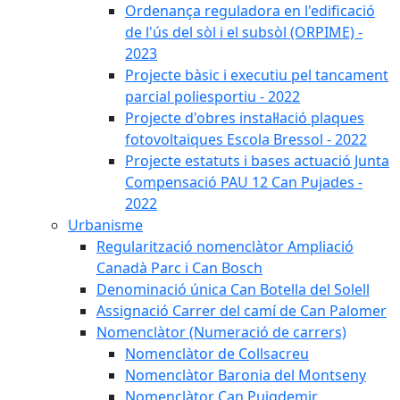
Ordenança reguladora en l'edificació
de l'ús del sòl i el subsòl (ORPIME) -
2023
Projecte bàsic i executiu pel tancament
parcial poliesportiu - 2022
Projecte d'obres instal·lació plaques
fotovoltaiques Escola Bressol - 2022
Projecte estatuts i bases actuació Junta
Compensació PAU 12 Can Pujades -
2022
Urbanisme
Regularització nomenclàtor Ampliació
Canadà Parc i Can Bosch
Denominació única Can Botella del Solell
Assignació Carrer del camí de Can Palomer
Nomenclàtor (Numeració de carrers)
Nomenclàtor de Collsacreu
Nomenclàtor Baronia del Montseny
Nomenclàtor Can Puigdemir