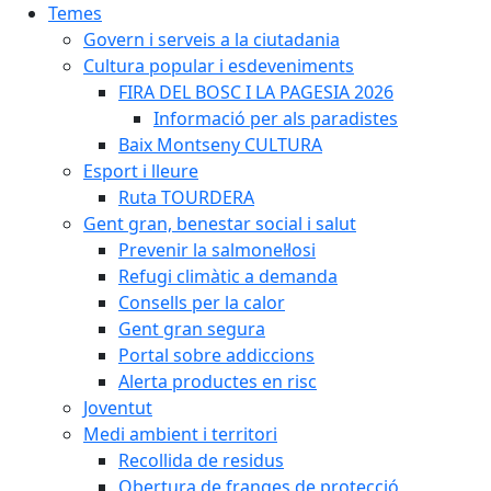
Temes
Govern i serveis a la ciutadania
Cultura popular i esdeveniments
FIRA DEL BOSC I LA PAGESIA 2026
Informació per als paradistes
Baix Montseny CULTURA
Esport i lleure
Ruta TOURDERA
Gent gran, benestar social i salut
Prevenir la salmonel·losi
Refugi climàtic a demanda
Consells per la calor
Gent gran segura
Portal sobre addiccions
Alerta productes en risc
Joventut
Medi ambient i territori
Recollida de residus
Obertura de franges de protecció