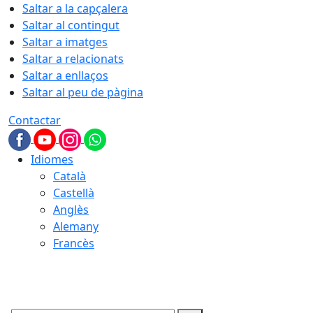
Saltar a la capçalera
Saltar al contingut
Saltar a imatges
Saltar a relacionats
Saltar a enllaços
Saltar al peu de pàgina
Contactar
Idiomes
Català
Castellà
Anglès
Alemany
Francès
10.08.2026 | 19:11