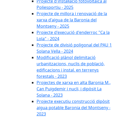
Projecte d'instal·lació fotovoltaica al
Poliesportiu - 2025
Projecte de millora i renovació de la
xarxa d'aigua de la Baronia del
Montseny - 2025
Projecte d'execució d'enderroc "Ca la
Lola" - 2024
Projecte de divisió poligonal del PAU 1
Solana Vella - 2024
Modificació plànol delimitació
urbanitzacions, nuclis de població,
edificacions i instal. en terrenys
forestals - 2023
Projectes de xarxa en alta Baronia M.,
Can Puigdemir i nucli, i dipòsit La
Solana - 2023
Projecte executiu construcció dipòsit
aigua potable Baronia del Montseny -
2023