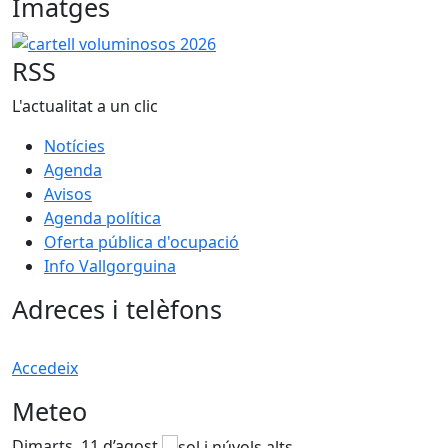
Imatges
cartell voluminosos 2026
RSS
L'actualitat a un clic
Notícies
Agenda
Avisos
Agenda política
Oferta pública d'ocupació
Info Vallgorguina
Adreces i telèfons
Accedeix
Meteo
Dimarts, 11 d’agost
D