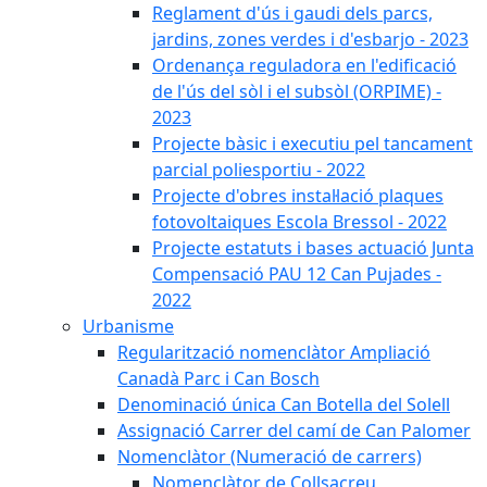
Reglament d'ús i gaudi dels parcs,
jardins, zones verdes i d'esbarjo - 2023
Ordenança reguladora en l'edificació
de l'ús del sòl i el subsòl (ORPIME) -
2023
Projecte bàsic i executiu pel tancament
parcial poliesportiu - 2022
Projecte d'obres instal·lació plaques
fotovoltaiques Escola Bressol - 2022
Projecte estatuts i bases actuació Junta
Compensació PAU 12 Can Pujades -
2022
Urbanisme
Regularització nomenclàtor Ampliació
Canadà Parc i Can Bosch
Denominació única Can Botella del Solell
Assignació Carrer del camí de Can Palomer
Nomenclàtor (Numeració de carrers)
Nomenclàtor de Collsacreu