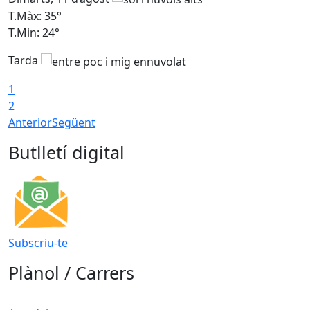
T.Màx: 35°
T
T.Min: 24°
T
Tarda
T
1
2
Anterior
Següent
Butlletí digital
Subscriu-te
Plànol / Carrers