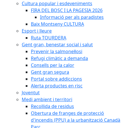
Cultura popular i esdeveniments
FIRA DEL BOSC I LA PAGESIA 2026
Informació per als paradistes
Baix Montseny CULTURA
Esport i lleure
Ruta TOURDERA
Gent gran, benestar social i salut
Prevenir la salmonel·losi
Refugi climàtic a demanda
Consells per la calor
Gent gran segura
Portal sobre addiccions
Alerta productes en risc
Joventut
Medi ambient i territori
Recollida de residus
Obertura de franges de protecció
d'incendis (PPU) a la urbanització Canadà
Parc.