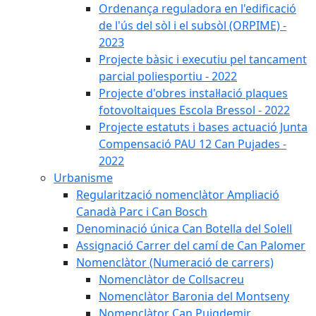
Ordenança reguladora en l'edificació
de l'ús del sòl i el subsòl (ORPIME) -
2023
Projecte bàsic i executiu pel tancament
parcial poliesportiu - 2022
Projecte d'obres instal·lació plaques
fotovoltaiques Escola Bressol - 2022
Projecte estatuts i bases actuació Junta
Compensació PAU 12 Can Pujades -
2022
Urbanisme
Regularització nomenclàtor Ampliació
Canadà Parc i Can Bosch
Denominació única Can Botella del Solell
Assignació Carrer del camí de Can Palomer
Nomenclàtor (Numeració de carrers)
Nomenclàtor de Collsacreu
Nomenclàtor Baronia del Montseny
Nomenclàtor Can Puigdemir