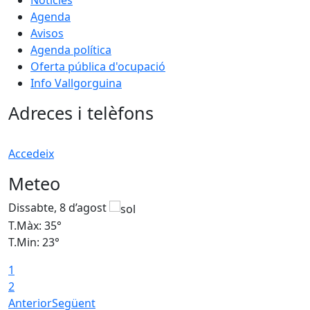
Notícies
Agenda
Avisos
Agenda política
Oferta pública d'ocupació
Info Vallgorguina
Adreces i telèfons
Accedeix
Meteo
Dissabte, 8 d’agost
D
T.Màx: 35°
T
T.Min: 23°
T
1
2
Anterior
Següent