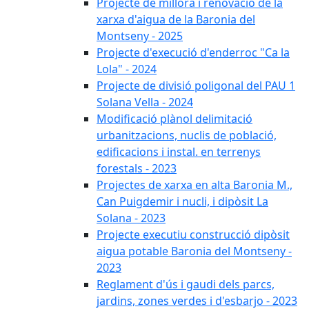
Projecte de millora i renovació de la
xarxa d'aigua de la Baronia del
Montseny - 2025
Projecte d'execució d'enderroc "Ca la
Lola" - 2024
Projecte de divisió poligonal del PAU 1
Solana Vella - 2024
Modificació plànol delimitació
urbanitzacions, nuclis de població,
edificacions i instal. en terrenys
forestals - 2023
Projectes de xarxa en alta Baronia M.,
Can Puigdemir i nucli, i dipòsit La
Solana - 2023
Projecte executiu construcció dipòsit
aigua potable Baronia del Montseny -
2023
Reglament d'ús i gaudi dels parcs,
jardins, zones verdes i d'esbarjo - 2023