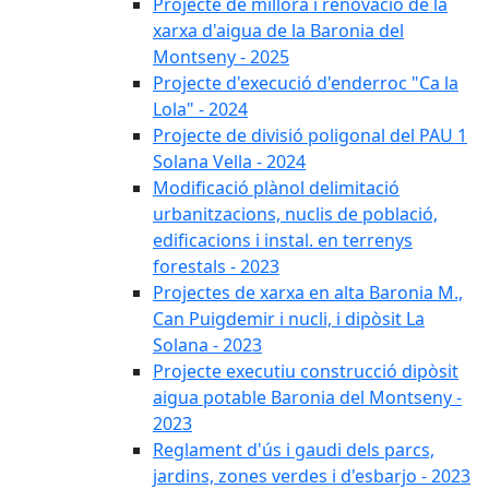
Projecte de millora i renovació de la
xarxa d'aigua de la Baronia del
Montseny - 2025
Projecte d'execució d'enderroc "Ca la
Lola" - 2024
Projecte de divisió poligonal del PAU 1
Solana Vella - 2024
Modificació plànol delimitació
urbanitzacions, nuclis de població,
edificacions i instal. en terrenys
forestals - 2023
Projectes de xarxa en alta Baronia M.,
Can Puigdemir i nucli, i dipòsit La
Solana - 2023
Projecte executiu construcció dipòsit
aigua potable Baronia del Montseny -
2023
Reglament d'ús i gaudi dels parcs,
jardins, zones verdes i d'esbarjo - 2023