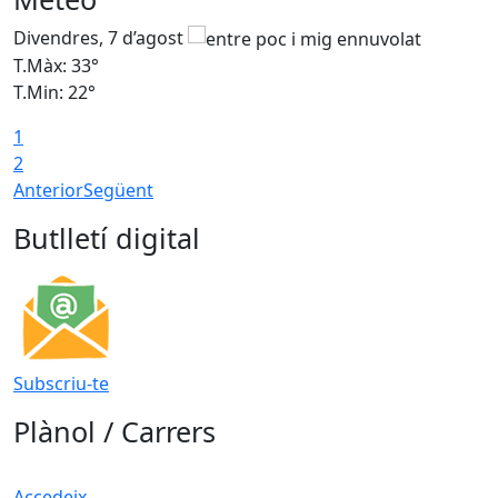
Divendres, 7 d’agost
D
T.Màx: 33°
T
T.Min: 22°
T
1
2
Anterior
Següent
Butlletí digital
Subscriu-te
Plànol / Carrers
Accedeix