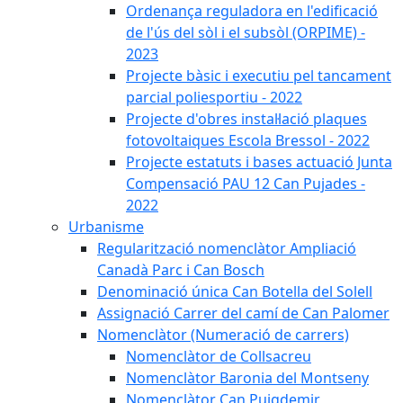
Ordenança reguladora en l'edificació
de l'ús del sòl i el subsòl (ORPIME) -
2023
Projecte bàsic i executiu pel tancament
parcial poliesportiu - 2022
Projecte d'obres instal·lació plaques
fotovoltaiques Escola Bressol - 2022
Projecte estatuts i bases actuació Junta
Compensació PAU 12 Can Pujades -
2022
Urbanisme
Regularització nomenclàtor Ampliació
Canadà Parc i Can Bosch
Denominació única Can Botella del Solell
Assignació Carrer del camí de Can Palomer
Nomenclàtor (Numeració de carrers)
Nomenclàtor de Collsacreu
Nomenclàtor Baronia del Montseny
Nomenclàtor Can Puigdemir