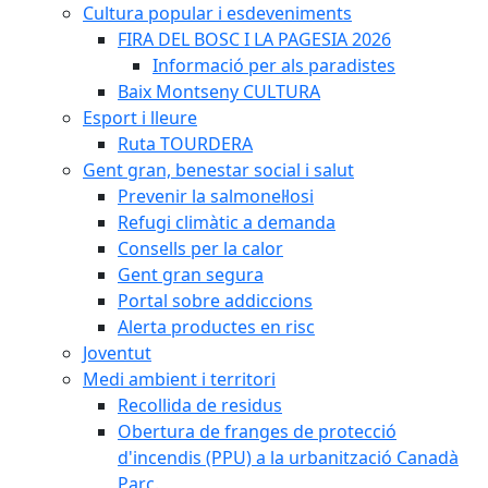
Cultura popular i esdeveniments
FIRA DEL BOSC I LA PAGESIA 2026
Informació per als paradistes
Baix Montseny CULTURA
Esport i lleure
Ruta TOURDERA
Gent gran, benestar social i salut
Prevenir la salmonel·losi
Refugi climàtic a demanda
Consells per la calor
Gent gran segura
Portal sobre addiccions
Alerta productes en risc
Joventut
Medi ambient i territori
Recollida de residus
Obertura de franges de protecció
d'incendis (PPU) a la urbanització Canadà
Parc.