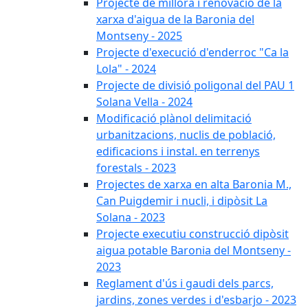
Projecte de millora i renovació de la
xarxa d'aigua de la Baronia del
Montseny - 2025
Projecte d'execució d'enderroc "Ca la
Lola" - 2024
Projecte de divisió poligonal del PAU 1
Solana Vella - 2024
Modificació plànol delimitació
urbanitzacions, nuclis de població,
edificacions i instal. en terrenys
forestals - 2023
Projectes de xarxa en alta Baronia M.,
Can Puigdemir i nucli, i dipòsit La
Solana - 2023
Projecte executiu construcció dipòsit
aigua potable Baronia del Montseny -
2023
Reglament d'ús i gaudi dels parcs,
jardins, zones verdes i d'esbarjo - 2023