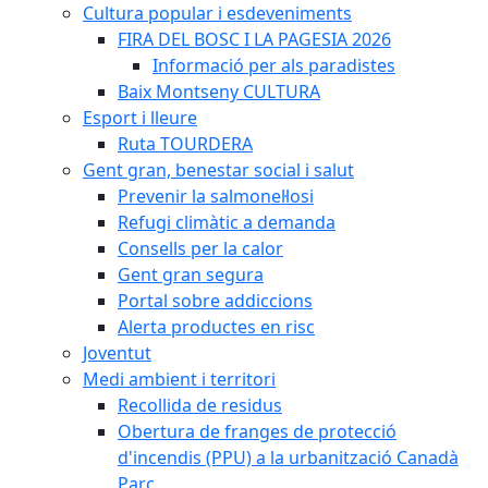
Cultura popular i esdeveniments
FIRA DEL BOSC I LA PAGESIA 2026
Informació per als paradistes
Baix Montseny CULTURA
Esport i lleure
Ruta TOURDERA
Gent gran, benestar social i salut
Prevenir la salmonel·losi
Refugi climàtic a demanda
Consells per la calor
Gent gran segura
Portal sobre addiccions
Alerta productes en risc
Joventut
Medi ambient i territori
Recollida de residus
Obertura de franges de protecció
d'incendis (PPU) a la urbanització Canadà
Parc.