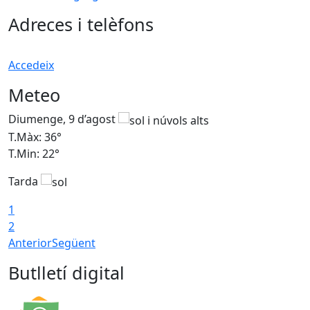
Adreces i telèfons
Accedeix
Meteo
Diumenge, 9 d’agost
D
T.Màx: 36°
T
T.Min: 22°
T
Tarda
T
1
2
Anterior
Següent
Butlletí digital