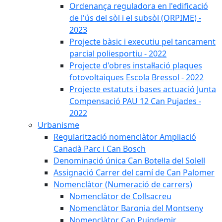
Ordenança reguladora en l'edificació
de l'ús del sòl i el subsòl (ORPIME) -
2023
Projecte bàsic i executiu pel tancament
parcial poliesportiu - 2022
Projecte d'obres instal·lació plaques
fotovoltaiques Escola Bressol - 2022
Projecte estatuts i bases actuació Junta
Compensació PAU 12 Can Pujades -
2022
Urbanisme
Regularització nomenclàtor Ampliació
Canadà Parc i Can Bosch
Denominació única Can Botella del Solell
Assignació Carrer del camí de Can Palomer
Nomenclàtor (Numeració de carrers)
Nomenclàtor de Collsacreu
Nomenclàtor Baronia del Montseny
Nomenclàtor Can Puigdemir