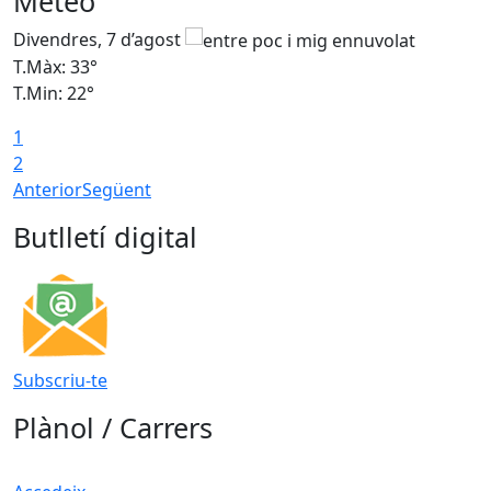
Meteo
Divendres, 7 d’agost
D
T.Màx: 33°
T
T.Min: 22°
T
1
2
Anterior
Següent
Butlletí digital
Subscriu-te
Plànol / Carrers