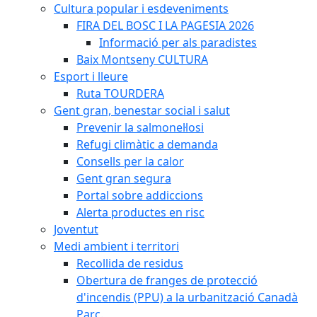
Cultura popular i esdeveniments
FIRA DEL BOSC I LA PAGESIA 2026
Informació per als paradistes
Baix Montseny CULTURA
Esport i lleure
Ruta TOURDERA
Gent gran, benestar social i salut
Prevenir la salmonel·losi
Refugi climàtic a demanda
Consells per la calor
Gent gran segura
Portal sobre addiccions
Alerta productes en risc
Joventut
Medi ambient i territori
Recollida de residus
Obertura de franges de protecció
d'incendis (PPU) a la urbanització Canadà
Parc.