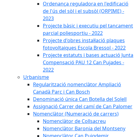
Ordenança reguladora en l'edificació
de l'ús del sòl i el subsòl (ORPIME) -
2023
Projecte bàsic i executiu pel tancament
parcial poliesportiu - 2022
Projecte d'obres instal·lació plaques
fotovoltaiques Escola Bressol - 2022
Projecte estatuts i bases actuació Junta
Compensació PAU 12 Can Pujades -
2022
Urbanisme
Regularització nomenclàtor Ampliació
Canadà Parc i Can Bosch
Denominació única Can Botella del Solell
Assignació Carrer del camí de Can Palomer
Nomenclàtor (Numeració de carrers)
Nomenclàtor de Collsacreu
Nomenclàtor Baronia del Montseny
Nomenclàtor Can Puigdemir