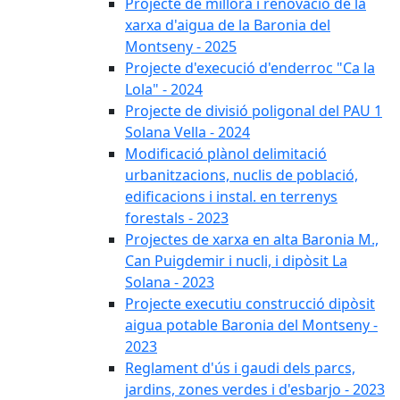
Projecte de millora i renovació de la
xarxa d'aigua de la Baronia del
Montseny - 2025
Projecte d'execució d'enderroc "Ca la
Lola" - 2024
Projecte de divisió poligonal del PAU 1
Solana Vella - 2024
Modificació plànol delimitació
urbanitzacions, nuclis de població,
edificacions i instal. en terrenys
forestals - 2023
Projectes de xarxa en alta Baronia M.,
Can Puigdemir i nucli, i dipòsit La
Solana - 2023
Projecte executiu construcció dipòsit
aigua potable Baronia del Montseny -
2023
Reglament d'ús i gaudi dels parcs,
jardins, zones verdes i d'esbarjo - 2023