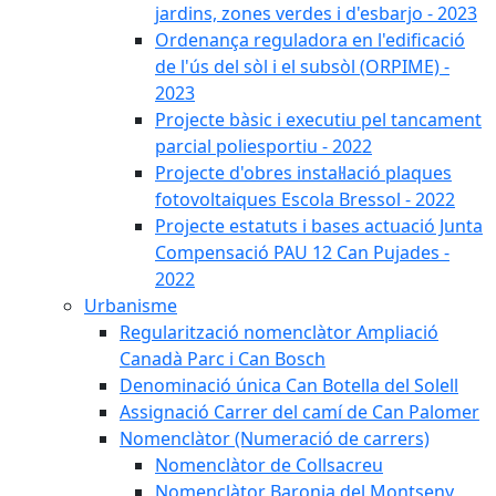
jardins, zones verdes i d'esbarjo - 2023
Ordenança reguladora en l'edificació
de l'ús del sòl i el subsòl (ORPIME) -
2023
Projecte bàsic i executiu pel tancament
parcial poliesportiu - 2022
Projecte d'obres instal·lació plaques
fotovoltaiques Escola Bressol - 2022
Projecte estatuts i bases actuació Junta
Compensació PAU 12 Can Pujades -
2022
Urbanisme
Regularització nomenclàtor Ampliació
Canadà Parc i Can Bosch
Denominació única Can Botella del Solell
Assignació Carrer del camí de Can Palomer
Nomenclàtor (Numeració de carrers)
Nomenclàtor de Collsacreu
Nomenclàtor Baronia del Montseny