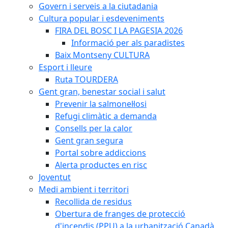
Govern i serveis a la ciutadania
Cultura popular i esdeveniments
FIRA DEL BOSC I LA PAGESIA 2026
Informació per als paradistes
Baix Montseny CULTURA
Esport i lleure
Ruta TOURDERA
Gent gran, benestar social i salut
Prevenir la salmonel·losi
Refugi climàtic a demanda
Consells per la calor
Gent gran segura
Portal sobre addiccions
Alerta productes en risc
Joventut
Medi ambient i territori
Recollida de residus
Obertura de franges de protecció
d'incendis (PPU) a la urbanització Canadà