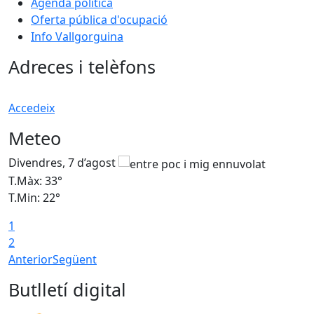
Agenda política
Oferta pública d'ocupació
Info Vallgorguina
Adreces i telèfons
Accedeix
Meteo
Divendres, 7 d’agost
D
T.Màx: 33°
T
T.Min: 22°
T
1
2
Anterior
Següent
Butlletí digital