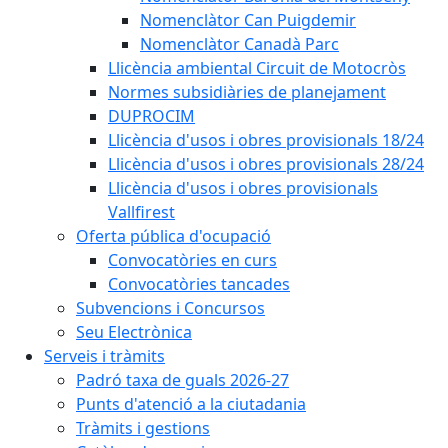
Nomenclàtor Can Puigdemir
Nomenclàtor Canadà Parc
Llicència ambiental Circuit de Motocròs
Normes subsidiàries de planejament
DUPROCIM
Llicència d'usos i obres provisionals 18/24
Llicència d'usos i obres provisionals 28/24
Llicència d'usos i obres provisionals
Vallfirest
Oferta pública d'ocupació
Convocatòries en curs
Convocatòries tancades
Subvencions i Concursos
Seu Electrònica
Serveis i tràmits
Padró taxa de guals 2026-27
Punts d'atenció a la ciutadania
Tràmits i gestions