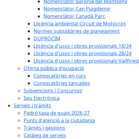
Nomenclàtor Baronia del Montseny
Nomenclàtor Can Puigdemir
Nomenclàtor Canadà Parc
Llicència ambiental Circuit de Motocròs
Normes subsidiàries de planejament
DUPROCIM
Llicència d'usos i obres provisionals 18/24
Llicència d'usos i obres provisionals 28/24
Llicència d'usos i obres provisionals Vallfires
Oferta pública d'ocupació
Convocatòries en curs
Convocatòries tancades
Subvencions i Concursos
Seu Electrònica
Serveis i tràmits
Padró taxa de guals 2026-27
Punts d'atenció a la ciutadania
Tràmits i gestions
Catàleg de serveis