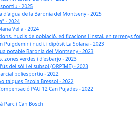
esportiu - 2025
xa d'aigua de la Baronia del Montseny - 2025
a" - 2024
lana Vella - 2024
ons, nuclis de població, edificacions i instal. en terrenys fo
 Puigdemir i nucli, i dipòsit La Solana - 2023
gua potable Baronia del Montseny - 2023
s, zones verdes i d'esbarjo - 2023
'ús del sòl i el subsòl (ORPIME) - 2023
arcial poliesportiu - 2022
ovoltaiques Escola Bressol - 2022
a Compensació PAU 12 Can Pujades - 2022
à Parc i Can Bosch