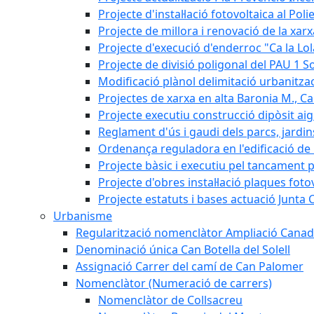
Projecte d'instal·lació fotovoltaica al Poli
Projecte de millora i renovació de la xar
Projecte d'execució d'enderroc "Ca la Lol
Projecte de divisió poligonal del PAU 1 So
Modificació plànol delimitació urbanitzaci
Projectes de xarxa en alta Baronia M., Can
Projecte executiu construcció dipòsit ai
Reglament d'ús i gaudi dels parcs, jardin
Ordenança reguladora en l'edificació de l
Projecte bàsic i executiu pel tancament p
Projecte d'obres instal·lació plaques fot
Projecte estatuts i bases actuació Junt
Urbanisme
Regularització nomenclàtor Ampliació Canad
Denominació única Can Botella del Solell
Assignació Carrer del camí de Can Palomer
Nomenclàtor (Numeració de carrers)
Nomenclàtor de Collsacreu