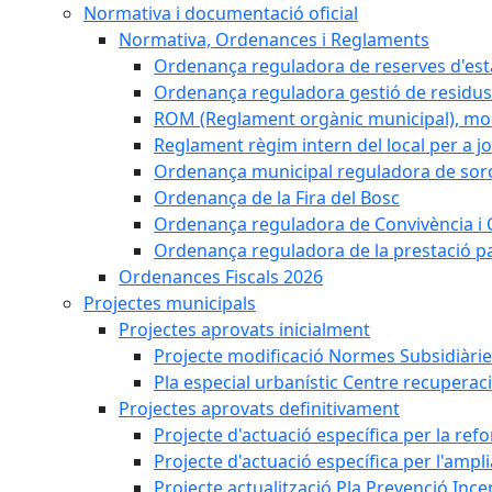
Normativa i documentació oficial
Normativa, Ordenances i Reglaments
Ordenança reguladora de reserves d'es
Ordenança reguladora gestió de residus
ROM (Reglament orgànic municipal), mod
Reglament règim intern del local per a j
Ordenança municipal reguladora de sorol
Ordenança de la Fira del Bosc
Ordenança reguladora de Convivència i 
Ordenança reguladora de la prestació p
Ordenances Fiscals 2026
Projectes municipals
Projectes aprovats inicialment
Projecte modificació Normes Subsidiàri
Pla especial urbanístic Centre recuperac
Projectes aprovats definitivament
Projecte d'actuació específica per la re
Projecte d'actuació específica per l'ampli
Projecte actualització Pla Prevenció Incen