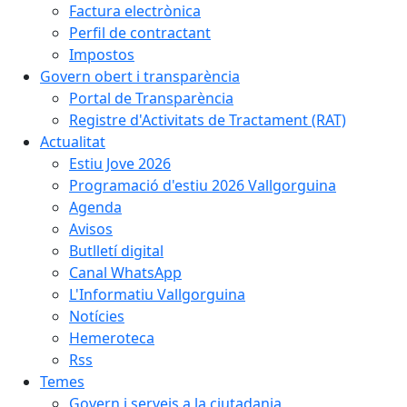
Factura electrònica
Perfil de contractant
Impostos
Govern obert i transparència
Portal de Transparència
Registre d'Activitats de Tractament (RAT)
Actualitat
Estiu Jove 2026
Programació d'estiu 2026 Vallgorguina
Agenda
Avisos
Butlletí digital
Canal WhatsApp
L'Informatiu Vallgorguina
Notícies
Hemeroteca
Rss
Temes
Govern i serveis a la ciutadania