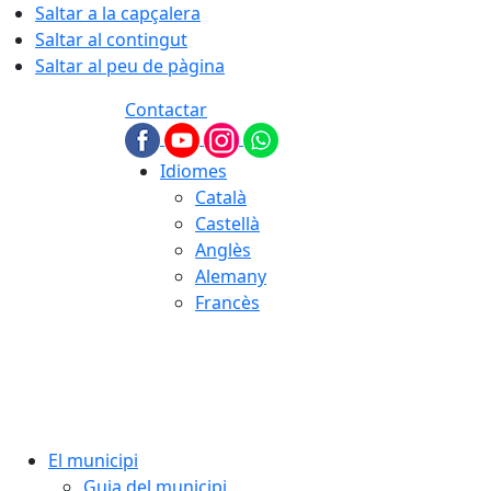
Saltar a la capçalera
Saltar al contingut
Saltar al peu de pàgina
Contactar
Idiomes
Català
Castellà
Anglès
Alemany
Francès
08.08.2026 | 04:53
El municipi
Guia del municipi