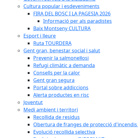
Cultura popular i esdeveniments
FIRA DEL BOSC I LA PAGESIA 2026
Informació per als paradistes
Baix Montseny CULTURA
Esport i lleure
Ruta TOURDERA
Gent gran, benestar social i salut
Prevenir la salmonel·losi
Refugi climàtic a demanda
Consells per la calor
Gent gran segura
Portal sobre addiccions
Alerta productes en risc
Joventut
Medi ambient i territori
Recollida de residus
Obertura de franges de protecció d'incendis 
Evolució recollida selectiva