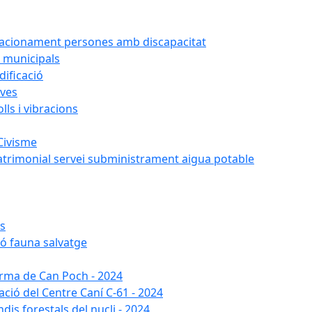
tacionament persones amb discapacitat
 municipals
ificació
oves
ls i vibracions
Civisme
atrimonial servei subministrament aigua potable
es
ió fauna salvatge
forma de Can Poch - 2024
ació del Centre Caní C-61 - 2024
dis forestals del nucli - 2024