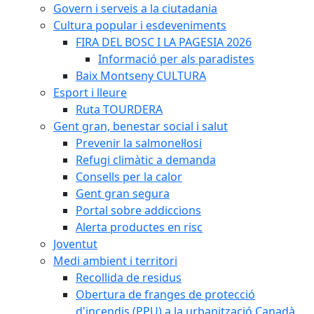
Govern i serveis a la ciutadania
Cultura popular i esdeveniments
FIRA DEL BOSC I LA PAGESIA 2026
Informació per als paradistes
Baix Montseny CULTURA
Esport i lleure
Ruta TOURDERA
Gent gran, benestar social i salut
Prevenir la salmonel·losi
Refugi climàtic a demanda
Consells per la calor
Gent gran segura
Portal sobre addiccions
Alerta productes en risc
Joventut
Medi ambient i territori
Recollida de residus
Obertura de franges de protecció
d'incendis (PPU) a la urbanització Canadà