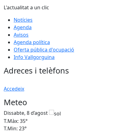
L'actualitat a un clic
Notícies
Agenda
Avisos
Agenda política
Oferta pública d'ocupació
Info Vallgorguina
Adreces i telèfons
Accedeix
Meteo
Dissabte, 8 d’agost
D
T.Màx: 35°
T
T.Min: 23°
T