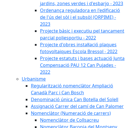
jardins, zones verdes i d'esbarjo - 2023
Ordenança reguladora en l'edificació
de l'ús del sòl i el subsòl (ORPIME) -
2023
Projecte bàsic i executiu pel tancament
parcial poliesportiu - 2022
Projecte d'obres instal·lació plaques
fotovoltaiques Escola Bressol - 2022
Projecte estatuts i bases actuació Junta
Compensació PAU 12 Can Pujades -
2022
Urbanisme
Regularització nomenclàtor Ampliació
Canadà Parc i Can Bosch
Denominació única Can Botella del Solell
Assignació Carrer del camí de Can Palomer
Nomenclàtor (Numeració de carrers)
Nomenclàtor de Collsacreu
Nomenclàtor Baronia del Montseny