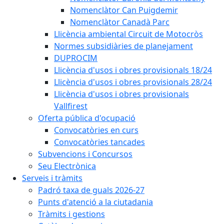
Nomenclàtor Can Puigdemir
Nomenclàtor Canadà Parc
Llicència ambiental Circuit de Motocròs
Normes subsidiàries de planejament
DUPROCIM
Llicència d'usos i obres provisionals 18/24
Llicència d'usos i obres provisionals 28/24
Llicència d'usos i obres provisionals
Vallfirest
Oferta pública d'ocupació
Convocatòries en curs
Convocatòries tancades
Subvencions i Concursos
Seu Electrònica
Serveis i tràmits
Padró taxa de guals 2026-27
Punts d'atenció a la ciutadania
Tràmits i gestions