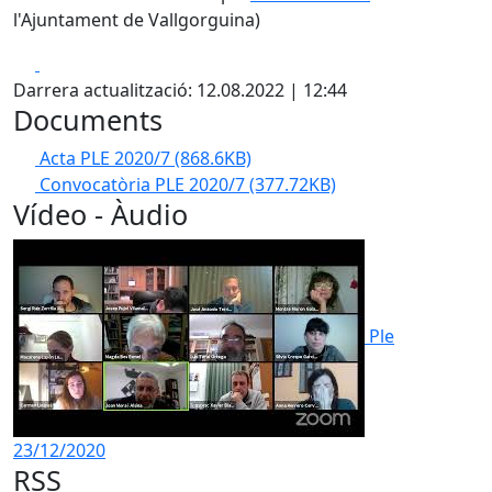
l'Ajuntament de Vallgorguina)
Facebook
X
Darrera actualització: 12.08.2022 | 12:44
Documents
Acta PLE 2020/7
(868.6KB)
Convocatòria PLE 2020/7
(377.72KB)
Vídeo - Àudio
Ple
23/12/2020
RSS